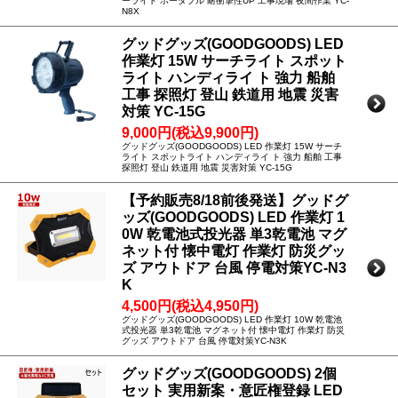
ーライト ポータブル 耐衝撃性UP 工事現場 夜間作業 YC-
N8X
グッドグッズ(GOODGOODS) LED
作業灯 15W サーチライト スポット
ライト ハンディライ ト 強力 船舶
工事 探照灯 登山 鉄道用 地震 災害
対策 YC-15G
9,000円(税込9,900円)
グッドグッズ(GOODGOODS) LED 作業灯 15W サーチ
ライト スポットライト ハンディライ ト 強力 船舶 工事
探照灯 登山 鉄道用 地震 災害対策 YC-15G
【予約販売8/18前後発送】グッドグ
ッズ(GOODGOODS) LED 作業灯 1
0W 乾電池式投光器 単3乾電池 マグ
ネット付 懐中電灯 作業灯 防災グッ
ズ アウトドア 台風 停電対策YC-N3
K
4,500円(税込4,950円)
グッドグッズ(GOODGOODS) LED 作業灯 10W 乾電池
式投光器 単3乾電池 マグネット付 懐中電灯 作業灯 防災
グッズ アウトドア 台風 停電対策YC-N3K
グッドグッズ(GOODGOODS) 2個
セット 実用新案・意匠権登録 LED