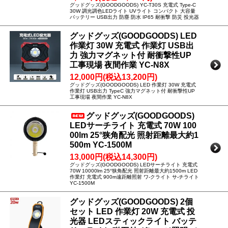
グッドグッズ(GOODGOODS) YC-T30S 充電式 Type-C
30W 調光調色LEDライト UVライト コンパクト 大容量
バッテリー USB出力 防塵 防水 IP65 耐衝撃 防災 投光器
グッドグッズ(GOODGOODS) LED
作業灯 30W 充電式 作業灯 USB出
力 強力マグネット付 耐衝撃性UP
工事現場 夜間作業 YC-N8X
12,000円(税込13,200円)
グッドグッズ(GOODGOODS) LED 作業灯 30W 充電式
作業灯 USB出力 TypeC 強力マグネット付 耐衝撃性UP
工事現場 夜間作業 YC-N8X
グッドグッズ(GOODGOODS)
LEDサーチライト 充電式 70W 100
00lm 25°狭角配光 照射距離最大約1
500m YC-1500M
13,000円(税込14,300円)
グッドグッズ(GOODGOODS) LEDサーチライト 充電式
70W 10000lm 25°狭角配光 照射距離最大約1500m LED
作業灯 充電式 900m遠距離照射 ワ-クライト サ-チライト
YC-1500M
グッドグッズ(GOODGOODS) 2個
セット LED 作業灯 20W 充電式 投
光器 LEDスティックライト バッテ