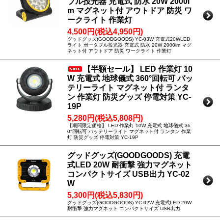
ブル投光器 充電式 防水 20W 2000l
m マグネット付 アウトドア 防災 ワ
ークライト 作業灯
4,500円(税込4,950円)
グッドグッズ(GOODGOODS) YC-03W 充電式20WLED
ライト ポータブル投光器 充電式 防水 20W 2000lm マグ
ネット付 アウトドア 防災 ワークライト 作業灯
【半額セール】 LED 作業灯 10
W 充電式 地球儀式 360°回転可 バッ
テリーライト マグネット付 ランタ
ン 作業灯 防災グッズ 停電対策 YC-
19P
5,280円(税込5,808円)
【期間限定価格】 LED 作業灯 10W 充電式 地球儀式 36
0°回転可 バッテリーライト マグネット付 ランタン 作業
灯 防災グッズ 停電対策 YC-19P
グッドグッズ(GOODGOODS) 充電
式LED 20W 耐衝撃 強力マグネット
コンパクトサイズ USB出力 YC-02
W
5,300円(税込5,830円)
グッドグッズ(GOODGOODS) YC-02W 充電式LED 20W
耐衝撃 強力マグネット コンパクトサイズ USB出力