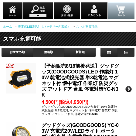
ホーム
>
充電式LED照明 （バッテリー内蔵式）
>
スマホ充電可能
スマホ充電可能
おすすめ順
価格順
新着順
【予約販売8/18前後発送】グッドグ
ッズ(GOODGOODS) LED 作業灯 1
0W 乾電池式投光器 単3乾電池 マグ
ネット付 懐中電灯 作業灯 防災グッ
ズ アウトドア 台風 停電対策YC-N3
K
4,500円(税込4,950円)
グッドグッズ(GOODGOODS) LED 作業灯 10W 乾電池
式投光器 単3乾電池 マグネット付 懐中電灯 作業灯 防災
グッズ アウトドア 台風 停電対策YC-N3K
グッドグッズ(GOODGOODS) YC-0
3W 充電式20WLEDライト ポータ