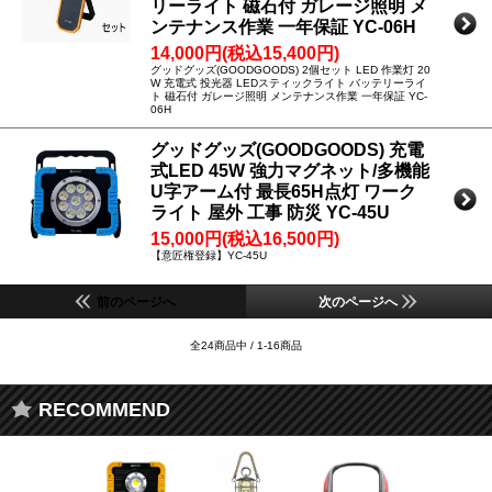
リーライト 磁石付 ガレージ照明 メ
ンテナンス作業 一年保証 YC-06H
14,000円(税込15,400円)
グッドグッズ(GOODGOODS) 2個セット LED 作業灯 20
W 充電式 投光器 LEDスティックライト バッテリーライ
ト 磁石付 ガレージ照明 メンテナンス作業 一年保証 YC-
06H
グッドグッズ(GOODGOODS) 充電
式LED 45W 強力マグネット/多機能
U字アーム付 最長65H点灯 ワーク
ライト 屋外 工事 防災 YC-45U
15,000円(税込16,500円)
【意匠権登録】YC-45U
前のページへ
次のページへ
全24商品中 / 1-16商品
RECOMMEND