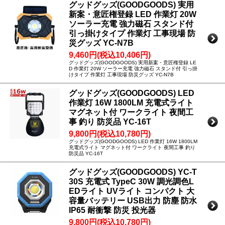
グッドグッズ(GOODGOODS) 実用
新案・意匠権登録 LED 作業灯 20W
ソーラー充電 強力磁石 スタンド付
引っ掛けタイプ 作業灯 工事現場 防
災グッズ YC-N7B
9,460円(税込10,406円)
グッドグッズ(GOODGOODS) 実用新案・意匠権登録 LE
D 作業灯 20W ソーラー充電 強力磁石 スタンド付 引っ掛
けタイプ 作業灯 工事現場 防災グッズ YC-N7B
グッドグッズ(GOODGOODS) LED
作業灯 16W 1800LM 充電式ライト
マグネット付 ワークライト 夜間工
事 釣り 防災品 YC-16T
9,800円(税込10,780円)
グッドグッズ(GOODGOODS) LED 作業灯 16W 1800LM
充電式ライト マグネット付 ワークライト 夜間工事 釣り
防災品 YC-16T
グッドグッズ(GOODGOODS) YC-T
30S 充電式 TypeC 30W 調光調色L
EDライト UVライト コンパクト 大
容量バッテリー USB出力 防塵 防水
IP65 耐衝撃 防災 投光器
9,800円(税込10,780円)