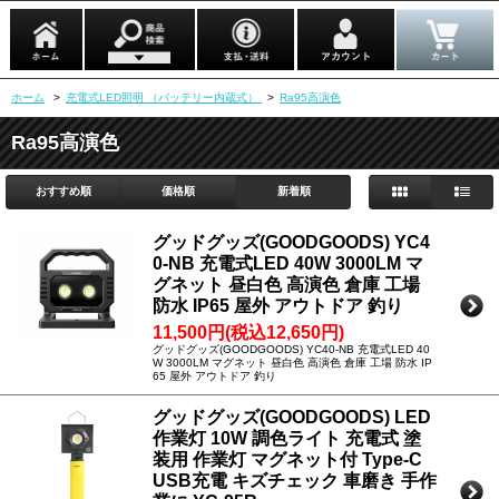
ホーム
>
充電式LED照明 （バッテリー内蔵式）
>
Ra95高演色
Ra95高演色
おすすめ順
価格順
新着順
グッドグッズ(GOODGOODS) YC4
0-NB 充電式LED 40W 3000LM マ
グネット 昼白色 高演色 倉庫 工場
防水 IP65 屋外 アウトドア 釣り
11,500円(税込12,650円)
グッドグッズ(GOODGOODS) YC40-NB 充電式LED 40
W 3000LM マグネット 昼白色 高演色 倉庫 工場 防水 IP
65 屋外 アウトドア 釣り
グッドグッズ(GOODGOODS) LED
作業灯 10W 調色ライト 充電式 塗
装用 作業灯 マグネット付 Type-C
USB充電 キズチェック 車磨き 手作