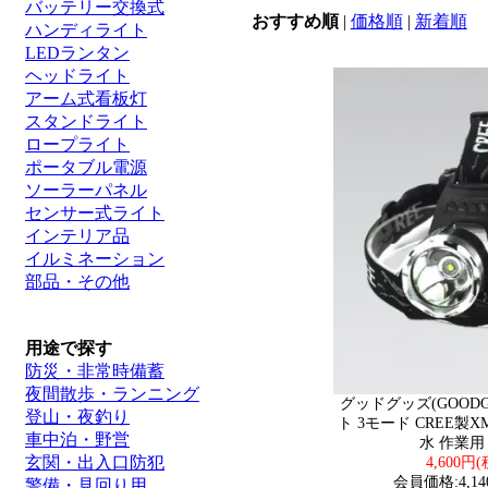
バッテリー交換式
おすすめ順
|
価格順
|
新着順
ハンディライト
LEDランタン
ヘッドライト
アーム式看板灯
スタンドライト
ロープライト
ポータブル電源
ソーラーパネル
センサー式ライト
インテリア品
イルミネーション
部品・その他
用途で探す
防災・非常時備蓄
夜間散歩・ランニング
グッドグッズ(GOODG
登山・夜釣り
ト 3モード CREE製XM-
車中泊・野営
水 作業用 
玄関・出入口防犯
4,600円
会員価格:4,14
警備・見回り用