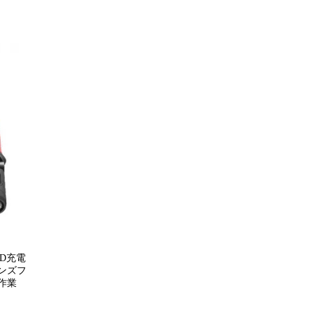
ED充電
ハンズフ
場作業