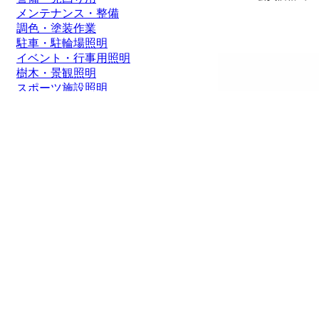
メンテナンス・整備
調色・塗装作業
駐車・駐輪場照明
イベント・行事用照明
樹木・景観照明
スポーツ施設照明
通路照明・街灯
船舶・ボート
価格帯
1～2000円
2,001～5,000円
5,001～8,000円
8,001～10,000円
10,001～20,000円
20,001～50,000円
50,001円～
グッドグッズ(GOODGOO
ドライト 着脱式 充電式 
C 角度調整可
4,500円