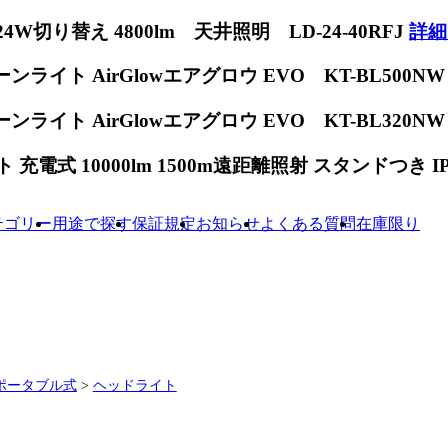
W切り替え 4800lm 天井照明 LD-24-40RFJ
詳細
ンライト AirGlowエアグロウ EVO KT-BL500N
ンライト AirGlowエアグロウ EVO KT-BL320N
電式 10000lm 1500m遠距離照射 スタンドつき IP65
テゴリー
用途で探す
保証規定
お知らせ
よくある質問
在庫限り
ポータブル式
>
ヘッドライト