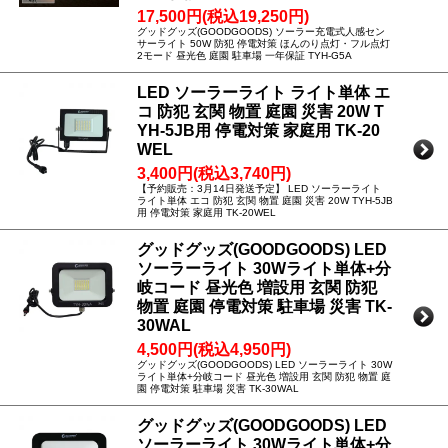
17,500円(税込19,250円)
グッドグッズ(GOODGOODS) ソーラー充電式人感セン
サーライト 50W 防犯 停電対策 ほんのり点灯・フル点灯
2モード 昼光色 庭園 駐車場 一年保証 TYH-G5A
LED ソーラーライト ライト単体 エ
コ 防犯 玄関 物置 庭園 災害 20W T
YH-5JB用 停電対策 家庭用 TK-20
WEL
3,400円(税込3,740円)
【予約販売：3月14日発送予定】 LED ソーラーライト
ライト単体 エコ 防犯 玄関 物置 庭園 災害 20W TYH-5JB
用 停電対策 家庭用 TK-20WEL
グッドグッズ(GOODGOODS) LED
ソーラーライト 30Wライト単体+分
岐コード 昼光色 増設用 玄関 防犯
物置 庭園 停電対策 駐車場 災害 TK-
30WAL
4,500円(税込4,950円)
グッドグッズ(GOODGOODS) LED ソーラーライト 30W
ライト単体+分岐コード 昼光色 増設用 玄関 防犯 物置 庭
園 停電対策 駐車場 災害 TK-30WAL
グッドグッズ(GOODGOODS) LED
ソーラーライト 30Wライト単体+分