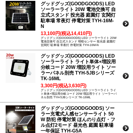
グッドグッズ(GOODGOODS) LED
ソーラーライト 20W 電池交換可 自
立式スタンド 投光器 庭園灯 玄関灯
駐車場 常夜灯 停電対策 TYH-16M-
N
13,100円(税込14,410円)
グッドグッズ(GOODGOODS) LED ソーラーライト 20W
電池交換可 自立式スタンド 明暗センサー 投光器 庭園灯
玄関灯 駐車場 常夜灯 停電対策 TYH-16M-N
グッドグッズ(GOODGOODS) LED
ソーラーライト ライト単体+増設用
分岐コード 20W 増設用ライト ソー
ラーパネル別売 TYH-5JBシリーズ
TK-16ML
3,300円(税込3,630円)
グッドグッズ(GOODGOODS) LED ソーラーライト ライ
ト単体+増設用分岐コード 20W 増設用ライト ソーラーパ
ネル別売 TYH-5JBシリーズ TK-16ML
グッドグッズ(GOODGOODS) ソー
ラー充電式人感センサーライト 50
W 防犯 停電対策 ほんのり点灯・フ
ル点灯2モード 昼光色 庭園 駐車場
一年保証 TYH-G5A