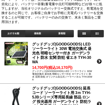
劣化により、バッテリー容量(蓄電量や点灯可能時間など)が徐々に低
下しますが、当社オリジナルのバッテリー交換式ですと、乾電池を交
換するのと同じで、お客様ご自身でお手軽に充電式バッテリーを交換
することが可能です。 バッテリーのみの交換で、末永く製品をご愛
用頂けます。
おすすめ順
価格順
新着順
グッドグッズ(GOODGOODS) LED
ソーラーライト 30W 電池交換式 昼
光色 明暗センサー付き ガーデンラ
イト 防水 玄関 防犯 省エネ TYH-30
WA
14,700円(税込16,170円)
グッドグッズ(GOODGOODS) LED ソーラーライト 30W
電池交換式 昼光色 明暗センサー付き ガーデンライト 防
水 玄関 防犯 オリジナル自立式ソーラーパネル TYH-30W
A
グッドグッズ(GOODGOODS) 延長
コード ソーラーライト用 3ｍ TYH-
5JBシリーズ専用延長線 部品 ロン
グ 投光器用 ガーデンライト 防犯ラ