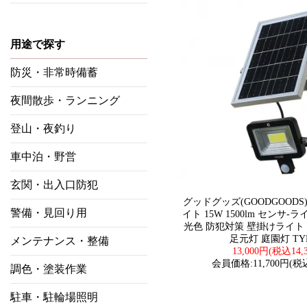
用途で探す
防災・非常時備蓄
夜間散歩・ランニング
登山・夜釣り
車中泊・野営
玄関・出入口防犯
グッドグッズ(GOODGOODS
警備・見回り用
イト 15W 1500lm センサ-
光色 防犯対策 壁掛けライト 
足元灯 庭園灯 TYH
メンテナンス・整備
13,000円(税込14,
会員価格:11,700円(税込
調色・塗装作業
駐車・駐輪場照明