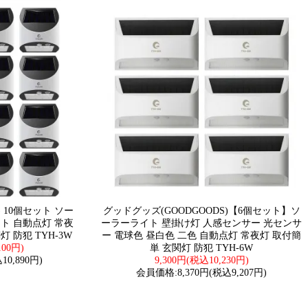
) 10個セット ソー
グッドグッズ(GOODGOODS)【6個セット】ソ
ト 自動点灯 常夜
ーラーライト 壁掛け灯 人感センサー 光センサ
 防犯 TYH-3W
ー 電球色 昼白色 二色 自動点灯 常夜灯 取付簡
100円)
単 玄関灯 防犯 TYH-6W
0,890円)
9,300円(税込10,230円)
会員価格:8,370円(税込9,207円)