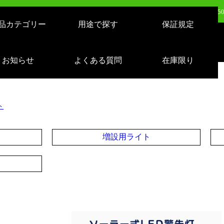
日（火）新発売：500W LEDバルーンライト AirGlowエアグロウ EVO KT-BL5
品カテゴリー
用途で探す
保証規定
日（火）新発売：320W LEDバルーンライト AirGlowエアグロウ EVO KT-BL3
売：LEDサーチライト 充電式 10000lm 1500m遠距離照射 スタンドつき IP65 
お知らせ
よくある質問
在庫限り
日（月）新発売：逆富士形 40W形/24W切り替え 4800lm 天井照明 LD-24-40
ト
増設用ライト