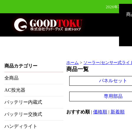
2026年7月28
商
2026年7月28
2026年6月24日（水）新発
2026年8月3
ホーム
>
ソーラー/センサー式ライ
商品カテゴリー
商品一覧
全商品
パネルセット
AC投光器
専用部品
バッテリー内蔵式
おすすめ順
|
価格順
|
新着順
バッテリー交換式
ハンディライト