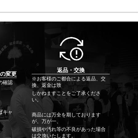
返品・交換
の変更
※お客様のご都合による返品、交
の確認
換、返金は致
しかねますことをご了承くださ
い。
ばキャ
商品には万全を期しております
が、万が一、
破損や汚れ等の不良があった場合
は交換いたします。