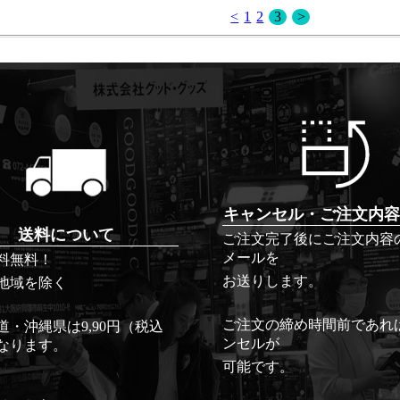
<
1
2
3
>
キャンセル・ご注文内容
送料について
ご注文完了後にご注文内容
メールを
料無料！
お送りします。
地域を除く
ご注文の締め時間前であれ
道・沖縄県は9,90円（税込
ンセルが
なります。
可能です。