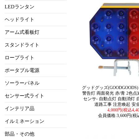
LEDランタン
ヘッドライト
アーム式看板灯
スタンドライト
ロープライト
ポータブル電源
ソーラーパネル
グッドグッズ(GOODGOODS)
警告灯 両面発光 赤/青 2色点
センサー式ライト
センサ- 自動点灯 自動消灯 
道路工事 注意喚起 安全灯
インテリア品
4,000円(税込4,4
会員価格:3,600円(税込
イルミネーション
部品・その他