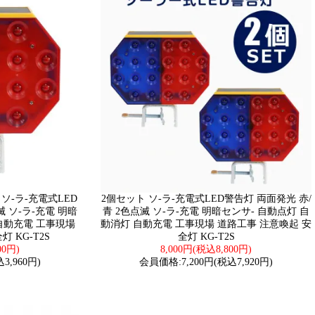
 ソ-ラ-充電式LED
2個セット ソ-ラ-充電式LED警告灯 両面発光 赤/
滅 ソ-ラ-充電 明暗
青 2色点滅 ソ-ラ-充電 明暗センサ- 自動点灯 自
自動充電 工事現場
動消灯 自動充電 工事現場 道路工事 注意喚起 安
 KG-T2S
全灯 KG-T2S
00円)
8,000円(税込8,800円)
3,960円)
会員価格:7,200円(税込7,920円)