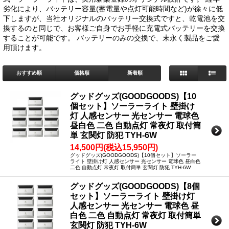
劣化により、バッテリー容量(蓄電量や点灯可能時間など)が徐々に低
下しますが、当社オリジナルのバッテリー交換式ですと、乾電池を交
換するのと同じで、お客様ご自身でお手軽に充電式バッテリーを交換
することが可能です。 バッテリーのみの交換で、末永く製品をご愛
用頂けます。
おすすめ順
価格順
新着順
グッドグッズ(GOODGOODS)【10
個セット】ソーラーライト 壁掛け
灯 人感センサー 光センサー 電球色
昼白色 二色 自動点灯 常夜灯 取付簡
単 玄関灯 防犯 TYH-6W
14,500円(税込15,950円)
グッドグッズ(GOODGOODS)【10個セット】ソーラー
ライト 壁掛け灯 人感センサー 光センサー 電球色 昼白色
二色 自動点灯 常夜灯 取付簡単 玄関灯 防犯 TYH-6W
グッドグッズ(GOODGOODS)【8個
セット】ソーラーライト 壁掛け灯
人感センサー 光センサー 電球色 昼
白色 二色 自動点灯 常夜灯 取付簡単
玄関灯 防犯 TYH-6W