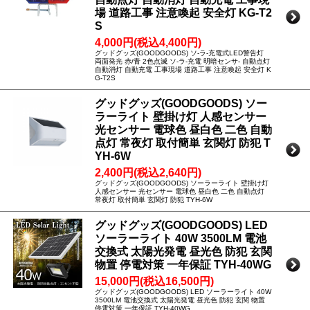
場 道路工事 注意喚起 安全灯 KG-T2
S
4,000円(税込4,400円)
グッドグッズ(GOODGOODS) ソ-ラ-充電式LED警告灯
両面発光 赤/青 2色点滅 ソ-ラ-充電 明暗センサ- 自動点灯
自動消灯 自動充電 工事現場 道路工事 注意喚起 安全灯 K
G-T2S
グッドグッズ(GOODGOODS) ソー
ラーライト 壁掛け灯 人感センサー
光センサー 電球色 昼白色 二色 自動
点灯 常夜灯 取付簡単 玄関灯 防犯 T
YH-6W
2,400円(税込2,640円)
グッドグッズ(GOODGOODS) ソーラーライト 壁掛け灯
人感センサー 光センサー 電球色 昼白色 二色 自動点灯
常夜灯 取付簡単 玄関灯 防犯 TYH-6W
グッドグッズ(GOODGOODS) LED
ソーラーライト 40W 3500LM 電池
交換式 太陽光発電 昼光色 防犯 玄関
物置 停電対策 一年保証 TYH-40WG
15,000円(税込16,500円)
グッドグッズ(GOODGOODS) LED ソーラーライト 40W
3500LM 電池交換式 太陽光発電 昼光色 防犯 玄関 物置
停電対策 一年保証 TYH-40WG