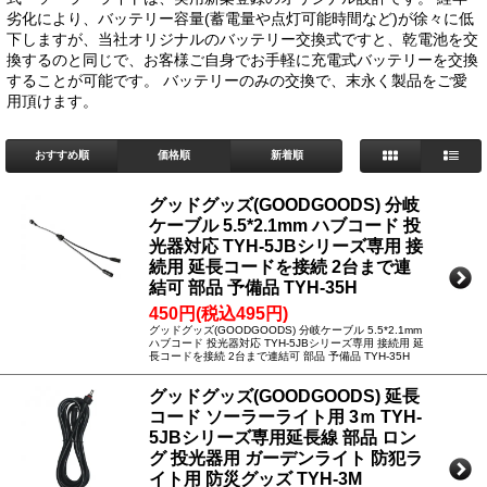
劣化により、バッテリー容量(蓄電量や点灯可能時間など)が徐々に低
下しますが、当社オリジナルのバッテリー交換式ですと、乾電池を交
換するのと同じで、お客様ご自身でお手軽に充電式バッテリーを交換
することが可能です。 バッテリーのみの交換で、末永く製品をご愛
用頂けます。
おすすめ順
価格順
新着順
グッドグッズ(GOODGOODS) 分岐
ケーブル 5.5*2.1mm ハブコード 投
光器対応 TYH-5JBシリーズ専用 接
続用 延長コードを接続 2台まで連
結可 部品 予備品 TYH-35H
450円(税込495円)
グッドグッズ(GOODGOODS) 分岐ケーブル 5.5*2.1mm
ハブコード 投光器対応 TYH-5JBシリーズ専用 接続用 延
長コードを接続 2台まで連結可 部品 予備品 TYH-35H
グッドグッズ(GOODGOODS) 延長
コード ソーラーライト用 3ｍ TYH-
5JBシリーズ専用延長線 部品 ロン
グ 投光器用 ガーデンライト 防犯ラ
イト用 防災グッズ TYH-3M