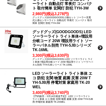
ーライト 自動点灯 常夜灯 コンパク
ト 取付簡単 玄関灯 防犯 TYH-3W
2,980円(税込3,278円)
グッドグッズ(GOODGOODS) 2個セット ソーラー充電
式人感センサーライト 自動点灯 常夜灯 コンパクト 取付
簡単 玄関灯 防犯 TYH-3W
グッドグッズ(GOODGOODS) LED
ソーラーライト ライト単体+増設用
分岐コード 20W 増設用ライト ソー
ラーパネル別売 TYH-5JBシリーズ
TK-16ML
3,300円(税込3,630円)
グッドグッズ(GOODGOODS) LED ソーラーライト ライ
ト単体+増設用分岐コード 20W 増設用ライト ソーラーパ
ネル別売 TYH-5JBシリーズ TK-16ML
LED ソーラーライト ライト単体 エ
コ 防犯 玄関 物置 庭園 災害 20W T
YH-5JB用 停電対策 家庭用 TK-20
WEL
3,400円(税込3,740円)
【予約販売：3月14日発送予定】 LED ソーラーライト
ライト単体 エコ 防犯 玄関 物置 庭園 災害 20W TYH-5JB
用 停電対策 家庭用 TK-20WEL