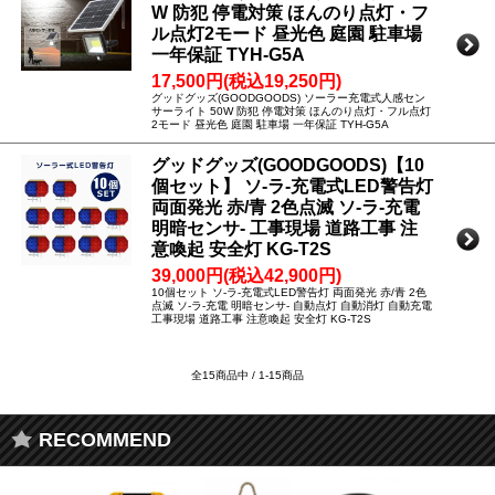
W 防犯 停電対策 ほんのり点灯・フ
ル点灯2モード 昼光色 庭園 駐車場
一年保証 TYH-G5A
17,500円(税込19,250円)
グッドグッズ(GOODGOODS) ソーラー充電式人感セン
サーライト 50W 防犯 停電対策 ほんのり点灯・フル点灯
2モード 昼光色 庭園 駐車場 一年保証 TYH-G5A
グッドグッズ(GOODGOODS)【10
個セット】 ソ-ラ-充電式LED警告灯
両面発光 赤/青 2色点滅 ソ-ラ-充電
明暗センサ- 工事現場 道路工事 注
意喚起 安全灯 KG-T2S
39,000円(税込42,900円)
10個セット ソ-ラ-充電式LED警告灯 両面発光 赤/青 2色
点滅 ソ-ラ-充電 明暗センサ- 自動点灯 自動消灯 自動充電
工事現場 道路工事 注意喚起 安全灯 KG-T2S
全15商品中 / 1-15商品
RECOMMEND