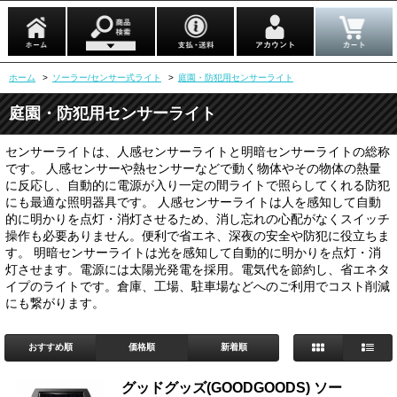
ホーム
>
ソーラー/センサー式ライト
>
庭園・防犯用センサーライト
庭園・防犯用センサーライト
センサーライトは、人感センサーライトと明暗センサーライトの総称
です。 人感センサーや熱センサーなどで動く物体やその物体の熱量
に反応し、自動的に電源が入り一定の間ライトで照らしてくれる防犯
にも最適な照明器具です。 人感センサーライトは人を感知して自動
的に明かりを点灯・消灯させるため、消し忘れの心配がなくスイッチ
操作も必要ありません。便利で省エネ、深夜の安全や防犯に役立ちま
す。 明暗センサーライトは光を感知して自動的に明かりを点灯・消
灯させます。電源には太陽光発電を採用。電気代を節約し、省エネタ
イプのライトです。倉庫、工場、駐車場などへのご利用でコスト削減
にも繋がります。
おすすめ順
価格順
新着順
グッドグッズ(GOODGOODS) ソー