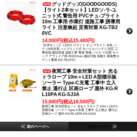
グッドグッズ(GOODGOODS)
【ライト2本セット】LEDソ-ラ-ユ
ニット式 警告用 PVCチュ-ブライト
10m 工事用 作業灯 道路工事 誘導用
ライト 注意喚起 災害対策 KG-TB2
0VC
14,000円(税込15,400円)
【2本セット】 LEDロ-プライト チュ-ブライト 赤色 ソ-
ラ- USB充電 ハイブリッド式 モバイルバッテリ-対応 工
事現場 建設現場 道路工事 警戒 警備 バリケ-ド設置 キャ
ンプ アウトドア用 外径22mm 連結可能 高耐久 耐衝撃タ-
ゲット重視 KG-TB10VC
夜間工事 安全対策セット 光る
トラロープ 10m＋LED A型標示板
ソーラー Type-C充電 工事中 立入
禁止 通行止 区画ロープ 屋外 KG-R
L10PA KG-SJ3A
15,000円(税込16,500円)
夜間工事 安全対策セット 光るトラロープ 10m＋LED A
型標示板 ソーラー Type-C充電 工事中 立入禁止 通行止
区画ロープ 屋外 KG-RL10PA KG-SJ3A
前のページへ
次のページへ