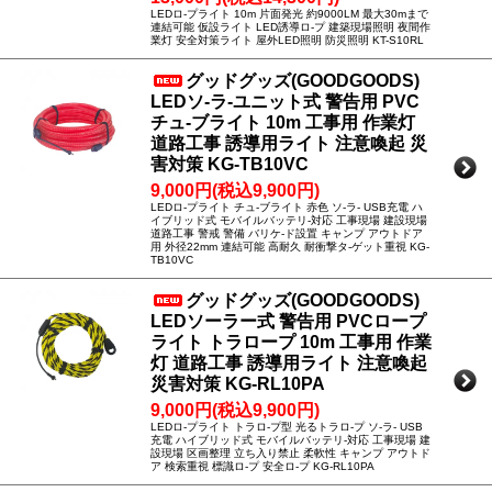
LEDロ-プライト 10m 片面発光 約9000LM 最大30mまで
連結可能 仮設ライト LED誘導ロ-プ 建築現場照明 夜間作
業灯 安全対策ライト 屋外LED照明 防災照明 KT-S10RL
グッドグッズ(GOODGOODS)
LEDソ-ラ-ユニット式 警告用 PVC
チュ-ブライト 10m 工事用 作業灯
道路工事 誘導用ライト 注意喚起 災
害対策 KG-TB10VC
9,000円(税込9,900円)
LEDロ-プライト チュ-ブライト 赤色 ソ-ラ- USB充電 ハ
イブリッド式 モバイルバッテリ-対応 工事現場 建設現場
道路工事 警戒 警備 バリケ-ド設置 キャンプ アウトドア
用 外径22mm 連結可能 高耐久 耐衝撃タ-ゲット重視 KG-
TB10VC
グッドグッズ(GOODGOODS)
LEDソーラー式 警告用 PVCロープ
ライト トラロープ 10m 工事用 作業
灯 道路工事 誘導用ライト 注意喚起
災害対策 KG-RL10PA
9,000円(税込9,900円)
LEDロ-プライト トラロ-プ型 光るトラロ-プ ソ-ラ- USB
充電 ハイブリッド式 モバイルバッテリ-対応 工事現場 建
設現場 区画整理 立ち入り禁止 柔軟性 キャンプ アウトド
ア 検索重視 標識ロ-プ 安全ロ-プ KG-RL10PA