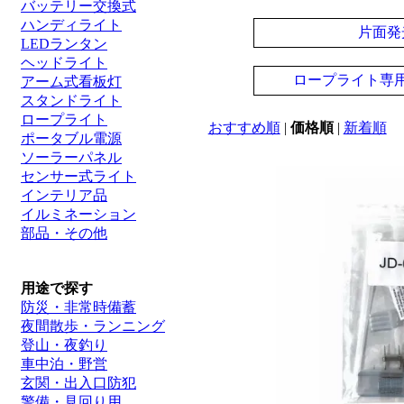
バッテリー交換式
ハンディライト
片面発
LEDランタン
ヘッドライト
ロープライト専
アーム式看板灯
スタンドライト
ロープライト
おすすめ順
|
価格順
|
新着順
ポータブル電源
ソーラーパネル
センサー式ライト
インテリア品
イルミネーション
部品・その他
用途で探す
防災・非常時備蓄
夜間散歩・ランニング
登山・夜釣り
車中泊・野営
玄関・出入口防犯
警備・見回り用