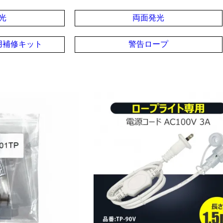
光
両面発光
用補修キット
警告ロープ