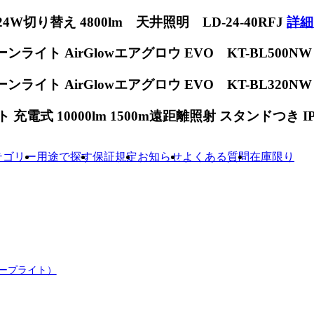
W切り替え 4800lm 天井照明 LD-24-40RFJ
詳細
ンライト AirGlowエアグロウ EVO KT-BL500N
ンライト AirGlowエアグロウ EVO KT-BL320N
電式 10000lm 1500m遠距離照射 スタンドつき IP65
テゴリー
用途で探す
保証規定
お知らせ
よくある質問
在庫限り
テープライト）