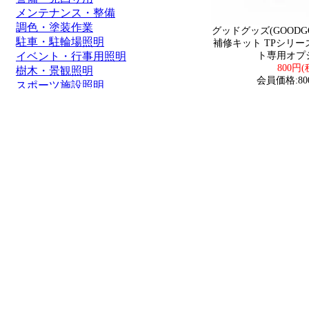
メンテナンス・整備
調色・塗装作業
グッドグッズ(GOODG
駐車・駐輪場照明
補修キット TPシリー
イベント・行事用照明
ト専用オプショ
800円(
樹木・景観照明
会員価格:80
スポーツ施設照明
通路照明・街灯
船舶・ボート
価格帯
1～2000円
2,001～5,000円
5,001～8,000円
8,001～10,000円
10,001～20,000円
20,001～50,000円
50,001円～