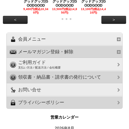
グッドグッズ(G
グッドグッズ(G
グッドグッズ(G
グッドグッズ
OODGOOD
OODGOOD
OODGOOD
OODGOO
9,400円(税込10,34
13,500円(税込14,8
13,100円(税込14,4
7,300円(税込8
0円)
50円)
10円)
円)
<
>
会員メニュー
メールマガジン登録・解除
ご利用ガイド
支払い方法 / 配送方法 / 会社概要
領収書・納品書・請求書の発行について
お問い合せ
プライバシーポリシー
営業カレンダー
2026年8月