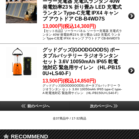
ーラー充電器 充電式ランタン 40W
発電効率23％ 折り畳み LED 充電式
ランタン Type-C充電 IPX4 キャン
プ アウトドア CB-B4WD7S
13,000円(税込14,300円)
【セット出品】ソーラーパネル ソーラー充電器 充電式ラ
ンタン 40W 発電効率23％ 折り畳み LED 充電式 ランタ
ン Type-C充電 IPX4 キャンプ アウトドア CB-B4WD7S
グッドグッズ(GOODGOODS) ポー
タブルバッテリー ラジオランタン
セット 3.6V 10050mAh IP65 乾電
池対応 緊急用サイレン （HL-PB15
0U+LS40-F）
13,500円(税込14,850円)
グッドグッズ(GOODGOODS) ポータブルバッテリー ラ
ジオランタン セット 3.6V 10050mAh IP65 type-C type-
A 乾電池対応 緊急用サイレン （HL-PB150U+LS40-F）
前のページへ
次のページへ
全37商品中 / 17-32商品
RECOMMEND