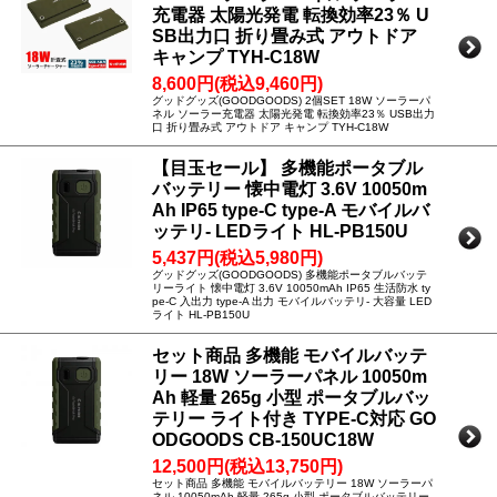
充電器 太陽光発電 転換効率23％ U
SB出力口 折り畳み式 アウトドア
キャンプ TYH-C18W
8,600円(税込9,460円)
グッドグッズ(GOODGOODS) 2個SET 18W ソーラーパ
ネル ソーラー充電器 太陽光発電 転換効率23％ USB出力
口 折り畳み式 アウトドア キャンプ TYH-C18W
【目玉セール】 多機能ポータブル
バッテリー 懐中電灯 3.6V 10050m
Ah IP65 type-C type-A モバイルバ
ッテリ- LEDライト HL-PB150U
5,437円(税込5,980円)
グッドグッズ(GOODGOODS) 多機能ポータブルバッテ
リーライト 懐中電灯 3.6V 10050mAh IP65 生活防水 ty
pe-C 入出力 type-A 出力 モバイルバッテリ- 大容量 LED
ライト HL-PB150U
セット商品 多機能 モバイルバッテ
リー 18W ソーラーパネル 10050m
Ah 軽量 265g 小型 ポータブルバッ
テリー ライト付き TYPE-C対応 GO
ODGOODS CB-150UC18W
12,500円(税込13,750円)
セット商品 多機能 モバイルバッテリー 18W ソーラーパ
ネル 10050mAh 軽量 265g 小型 ポータブルバッテリー