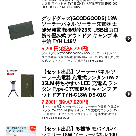
大容量 ライト付き TYPE-C対応 大容量充電器 IP65 GO
ODGOODS CB-150UC18W
グッドグッズ(GOODGOODS) 18W
ソーラーパネル ソーラー充電器 太
陽光発電 転換効率23％ USB出力口
折り畳み式 アウトドア キャンプ 車
中泊 TYH-L18M
5,200円(税込5,720円)
グッドグッズ(GOODGOODS) 18W ソーラーパネル ソー
ラー充電器 太陽光発電 転換効率23％ USB出力口 折り畳
み式 アウトドア キャンプ 車中泊 TYH-L18M
【セット出品】ソーラーパネル ソ
ーラー充電器 充電式ランタン 6W 2
35LM 持ちやすい LED 充電式 ラン
タン Type-C充電 IPX4 キャンプ ア
ウトドア TYH-C18W DS-01G
7,200円(税込7,920円)
【セット出品】ソーラーパネル ソーラー充電器 充電式ラ
ンタン 6W 235LM 持ちやすい LED 充電式 ランタン Typ
e-C充電 IPX4 キャンプ アウトドア BBQ 車中泊 ギフト
TYH-C18W DS-01G
【セット出品】多機能 モバイルバ
ッテリー 18W ソーラーパネル 100