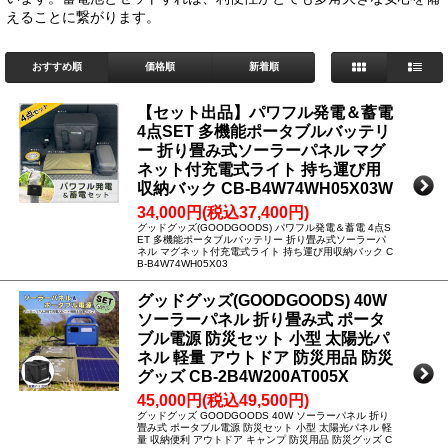
えることに繋がります。
おすすめ順
価格順
新着順
【セット出品】パワフル発電＆蓄電
4点SET 多機能ポータブルバッテリ
ー 折り畳み式ソーラーパネル マグ
ネット付充電式ライト 持ち運び用
収納バック CB-B4W74WH05X03W
34,000円(税込37,400円)
グッドグッズ(GOODGOODS) パワフル発電＆蓄電 4点S
ET 多機能ポータブルバッテリー 折り畳み式ソーラーパ
ネル マグネット付充電式ライト 持ち運び用収納バック C
B-B4W74WH05X03
グッドグッズ(GOODGOODS) 40W
ソーラーパネル 折り畳み式 ポータ
ブル電源 防災セット 小型 太陽光パ
ネル 軽量 アウトドア 防災用品 防災
グッズ CB-2B4W200AT005X
45,000円(税込49,500円)
グッドグッズ GOODGOODS 40W ソーラーパネル 折り
畳み式 ポータブル電源 防災セット 小型 太陽光パネル 軽
量 収納便利 アウトドア キャンプ 防災用品 防災グッズ C