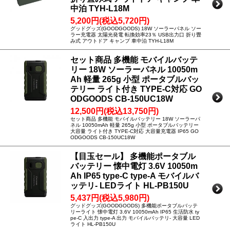
中泊 TYH-L18M
5,200円(税込5,720円)
グッドグッズ(GOODGOODS) 18W ソーラーパネル ソー
ラー充電器 太陽光発電 転換効率23％ USB出力口 折り畳
み式 アウトドア キャンプ 車中泊 TYH-L18M
セット商品 多機能 モバイルバッテ
リー 18W ソーラーパネル 10050m
Ah 軽量 265g 小型 ポータブルバッ
テリー ライト付き TYPE-C対応 GO
ODGOODS CB-150UC18W
12,500円(税込13,750円)
セット商品 多機能 モバイルバッテリー 18W ソーラーパ
ネル 10050mAh 軽量 265g 小型 ポータブルバッテリー
大容量 ライト付き TYPE-C対応 大容量充電器 IP65 GO
ODGOODS CB-150UC18W
【目玉セール】 多機能ポータブル
バッテリー 懐中電灯 3.6V 10050m
Ah IP65 type-C type-A モバイルバ
ッテリ- LEDライト HL-PB150U
5,437円(税込5,980円)
グッドグッズ(GOODGOODS) 多機能ポータブルバッテ
リーライト 懐中電灯 3.6V 10050mAh IP65 生活防水 ty
pe-C 入出力 type-A 出力 モバイルバッテリ- 大容量 LED
ライト HL-PB150U