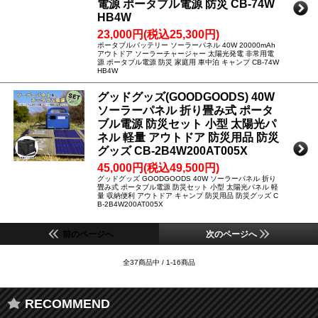
電源 ポータブル電源 防災 CB-74W
HB4W
23,000円(税込25,300円)
ポータブルバッテリー ソーラーパネル 40W 20000mAh
アウトドア ソーラーチャージャー 太陽光発電 非常用電
源 ポータブル電源 防災 家庭用 車中泊 キャンプ CB-74W
HB4W
グッドグッズ(GOODGOODS) 40W
ソーラーパネル 折り畳み式 ポータ
ブル電源 防災セット 小型 太陽光パ
ネル 軽量 アウトドア 防災用品 防災
グッズ CB-2B4W200AT005X
45,000円(税込49,500円)
グッドグッズ GOODGOODS 40W ソーラーパネル 折り
畳み式 ポータブル電源 防災セット 小型 太陽光パネル 軽
量 収納便利 アウトドア キャンプ 防災用品 防災グッズ C
B-2B4W200AT005X
前のページへ
次のページへ
全37商品中 / 1-16商品
RECOMMEND