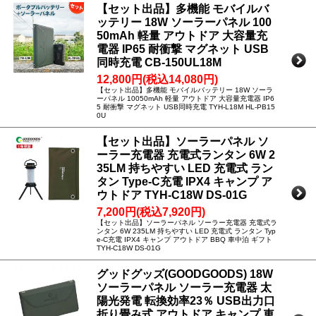
【セット出品】多機能 モバイルバ
ッテリー 18W ソーラーパネル 100
50mAh 軽量 アウトドア 大容量充
電器 IP65 耐衝撃 マグネット USB
同時充電 CB-150UL18M
12,800円(税込14,080円)
【セット出品】多機能 モバイルバッテリー 18W ソーラ
ーパネル 10050mAh 軽量 アウトドア 大容量充電器 IP6
5 耐衝撃 マグネット USB同時充電 TYH-L18M HL-PB15
0U
【セット出品】ソーラーパネル ソ
ーラー充電器 充電式ランタン 6W 2
35LM 持ちやすい LED 充電式 ラン
タン Type-C充電 IPX4 キャンプ ア
ウトドア TYH-C18W DS-01G
7,200円(税込7,920円)
【セット出品】ソーラーパネル ソーラー充電器 充電式ラ
ンタン 6W 235LM 持ちやすい LED 充電式 ランタン Typ
e-C充電 IPX4 キャンプ アウトドア BBQ 車中泊 ギフト
TYH-C18W DS-01G
グッドグッズ(GOODGOODS) 18W
ソーラーパネル ソーラー充電器 太
陽光発電 転換効率23％ USB出力口
折り畳み式 アウトドア キャンプ 車