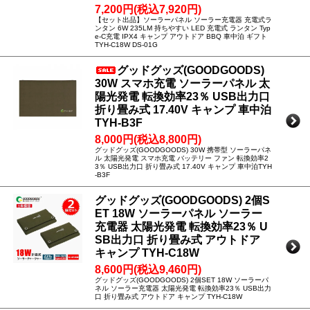
7,200円(税込7,920円)
【セット出品】ソーラーパネル ソーラー充電器 充電式ラ
ンタン 6W 235LM 持ちやすい LED 充電式 ランタン Typ
e-C充電 IPX4 キャンプ アウトドア BBQ 車中泊 ギフト
TYH-C18W DS-01G
グッドグッズ(GOODGOODS)
30W スマホ充電 ソーラーパネル 太
陽光発電 転換効率23％ USB出力口
折り畳み式 17.40V キャンプ 車中泊
TYH-B3F
8,000円(税込8,800円)
グッドグッズ(GOODGOODS) 30W 携帯型 ソーラーパネ
ル 太陽光発電 スマホ充電 バッテリー ファン 転換効率2
3％ USB出力口 折り畳み式 17.40V キャンプ 車中泊TYH
-B3F
グッドグッズ(GOODGOODS) 2個S
ET 18W ソーラーパネル ソーラー
充電器 太陽光発電 転換効率23％ U
SB出力口 折り畳み式 アウトドア
キャンプ TYH-C18W
8,600円(税込9,460円)
グッドグッズ(GOODGOODS) 2個SET 18W ソーラーパ
ネル ソーラー充電器 太陽光発電 転換効率23％ USB出力
口 折り畳み式 アウトドア キャンプ TYH-C18W