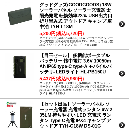
グッドグッズ(GOODGOODS) 18W
ソーラーパネル ソーラー充電器 太
陽光発電 転換効率23％ USB出力口
折り畳み式 アウトドア キャンプ 車
中泊 TYH-L18M
5,200円(税込5,720円)
グッドグッズ(GOODGOODS) 18W ソーラーパネル ソー
ラー充電器 太陽光発電 転換効率23％ USB出力口 折り畳
み式 アウトドア キャンプ 車中泊 TYH-L18M
【目玉セール】 多機能ポータブル
バッテリー 懐中電灯 3.6V 10050m
Ah IP65 type-C type-A モバイルバ
ッテリ- LEDライト HL-PB150U
5,437円(税込5,980円)
グッドグッズ(GOODGOODS) 多機能ポータブルバッテ
リーライト 懐中電灯 3.6V 10050mAh IP65 生活防水 ty
pe-C 入出力 type-A 出力 モバイルバッテリ- 大容量 LED
ライト HL-PB150U
【セット出品】ソーラーパネル ソ
ーラー充電器 充電式ランタン 6W 2
35LM 持ちやすい LED 充電式 ラン
タン Type-C充電 IPX4 キャンプ ア
ウトドア TYH-C18W DS-01G