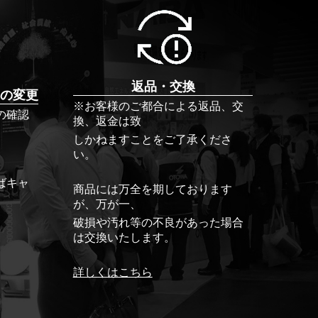
返品・交換
の変更
※お客様のご都合による返品、交
の確認
換、返金は致
しかねますことをご了承くださ
い。
ばキャ
商品には万全を期しております
が、万が一、
破損や汚れ等の不良があった場合
は交換いたします。
詳しくはこちら