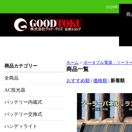
2026年7月28
商
2026年7月28
2026年6月24日（水）新発
2026年8月3
ホーム
>
ポータブル電源・ソーラ
商品カテゴリー
商品一覧
全商品
おすすめ順
|
価格順
|
新着順
AC投光器
バッテリー内蔵式
バッテリー交換式
ハンディライト