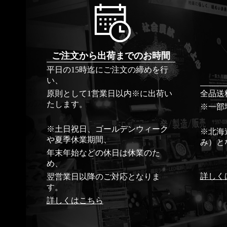
ご注文から出荷までのお時間
平日の15時迄にご注文の締めを行
い、
原則として1営業日以内※に出荷い
全品送
たします。
※一部
※土日祝日、ゴールデンウィーク
※北海
や夏季休業期間、
み）と
年末年始などの休日は休業のた
め、
詳しく
翌営業日以降のご対応となりま
す。
詳しくはこちら