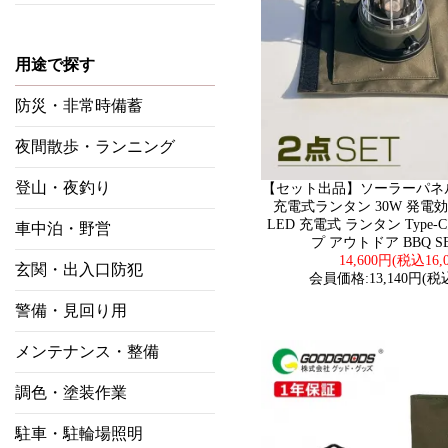
用途で探す
防災・非常時備蓄
夜間散歩・ランニング
登山・夜釣り
【セット出品】ソーラーパネ
充電式ランタン 30W 発電効
LED 充電式 ランタン Type-
車中泊・野営
プ アウトドア BBQ SET
14,600円(税込16,
玄関・出入口防犯
会員価格:13,140円(税込
警備・見回り用
メンテナンス・整備
調色・塗装作業
駐車・駐輪場照明