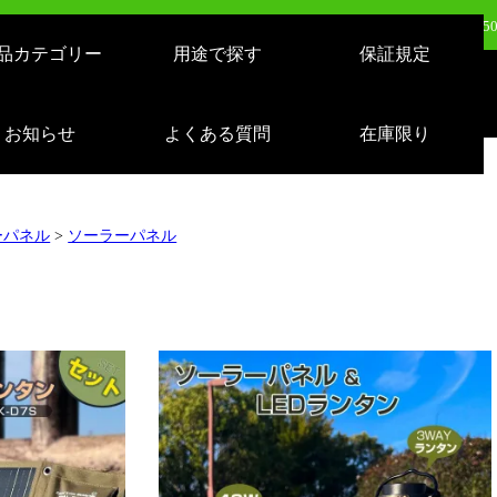
日（火）新発売：500W LEDバルーンライト AirGlowエアグロウ EVO KT-BL5
品カテゴリー
用途で探す
保証規定
日（火）新発売：320W LEDバルーンライト AirGlowエアグロウ EVO KT-BL3
売：LEDサーチライト 充電式 10000lm 1500m遠距離照射 スタンドつき IP65 
お知らせ
よくある質問
在庫限り
日（月）新発売：逆富士形 40W形/24W切り替え 4800lm 天井照明 LD-24-40
ーパネル
>
ソーラーパネル