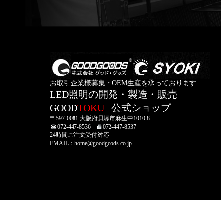
お取引企業様募集・OEM生産を承っております
LED照明の開発・製造・販売
GOOD
TOKU
公式ショップ
〒597-0081 大阪府貝塚市麻生中1010-8
072-447-8536
072-447-8537
24時間ご注文受付対応
EMAIL：home@goodgoods.co.jp