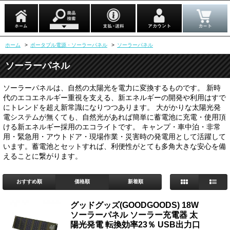
ホーム
>
ポータブル電源・ソーラーパネル
>
ソーラーパネル
ソーラーパネル
ソーラーパネルは、自然の太陽光を電力に変換するものです。 新時
代のエコエネルギー重視を支える、新エネルギーの開発や利用はすで
にトレンドを超え新常識になりつつあります。 大がかりな太陽光発
電システムが無くても、自然光があれば簡単に蓄電池に充電・使用頂
ける新エネルギー採用のエコライトです。 キャンプ・車中泊・非常
用・緊急用・アウトドア・現場作業・災害時の発電用として活躍して
います。蓄電池とセットすれば、利便性がとても多角大きな安心を備
えることに繋がります。
おすすめ順
価格順
新着順
グッドグッズ(GOODGOODS) 18W
ソーラーパネル ソーラー充電器 太
陽光発電 転換効率23％ USB出力口