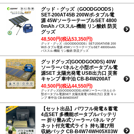
グッド・グッズ（GOODGOODS）
SET-200AT45B 200Wポ-タブル電
源 45WソーラーテーブルSET 4800
0mAh パススル-機能 リン酸鉄 防災
グッズ
48,500円(税込53,350円)
グッド・グッズ（GOODGOODS）SET-200AT45B 200
Wポ-タブル電源 45WソーラーテーブルSET 48000mAh
パススル-機能 リン酸鉄 防災グッズ
グッドグッズ(GOODGOODS) 40W
ソーラーパネルと小型ポータブル電
源SET 太陽光発電 USB出力口 災害
キャンプ 車中泊 CB-B4W200AT
40,500円(税込44,550円)
グッドグッズ(GOODGOODS) 40Wソーラーパネルと小
型ポータブル電源SET 太陽光発電 USB出力口 災害 キャ
ンプ 車中泊 CB-B4W200AT
【セット出品】パワフル発電＆蓄電
4点SET 多機能ポータブルバッテリ
ー 折り畳み式ソーラーパネル マグ
ネット付充電式ライト 持ち運び用
収納バック CB-B4W74WH05X03W