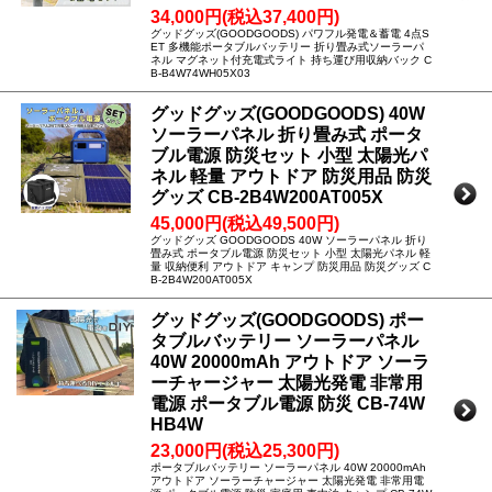
34,000円(税込37,400円)
グッドグッズ(GOODGOODS) パワフル発電＆蓄電 4点S
ET 多機能ポータブルバッテリー 折り畳み式ソーラーパ
ネル マグネット付充電式ライト 持ち運び用収納バック C
B-B4W74WH05X03
グッドグッズ(GOODGOODS) 40W
ソーラーパネル 折り畳み式 ポータ
ブル電源 防災セット 小型 太陽光パ
ネル 軽量 アウトドア 防災用品 防災
グッズ CB-2B4W200AT005X
45,000円(税込49,500円)
グッドグッズ GOODGOODS 40W ソーラーパネル 折り
畳み式 ポータブル電源 防災セット 小型 太陽光パネル 軽
量 収納便利 アウトドア キャンプ 防災用品 防災グッズ C
B-2B4W200AT005X
グッドグッズ(GOODGOODS) ポー
タブルバッテリー ソーラーパネル
40W 20000mAh アウトドア ソーラ
ーチャージャー 太陽光発電 非常用
電源 ポータブル電源 防災 CB-74W
HB4W
23,000円(税込25,300円)
ポータブルバッテリー ソーラーパネル 40W 20000mAh
アウトドア ソーラーチャージャー 太陽光発電 非常用電