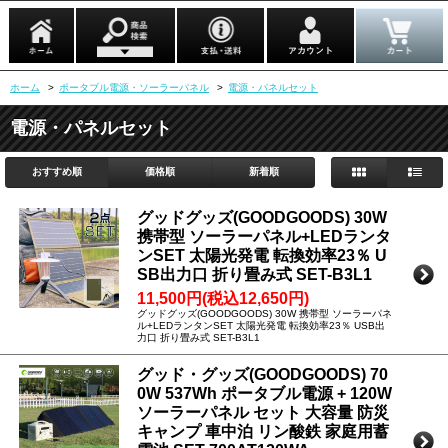
ホーム
>
ポータブル電源・ソーラーパネル
>
電源・パネルセット
電源・パネルセット
おすすめ順
価格順
新着順
グッドグッズ(GOODGOODS) 30W
携帯型 ソーラーパネル+LEDランタ
ンSET 太陽光発電 転換効率23％ U
SB出力口 折り畳み式 SET-B3L1
11,500円(税込12,650円)
グッドグッズ(GOODGOODS) 30W 携帯型 ソーラーパネ
ル+LEDランタンSET 太陽光発電 転換効率23％ USB出
力口 折り畳み式 SET-B3L1
グッド・グッズ(GOODGOODS) 70
0W 537Wh ポータブル電源 + 120W
ソーラーパネル セット 大容量 防災
キャンプ 車中泊 リン酸鉄 家庭用蓄