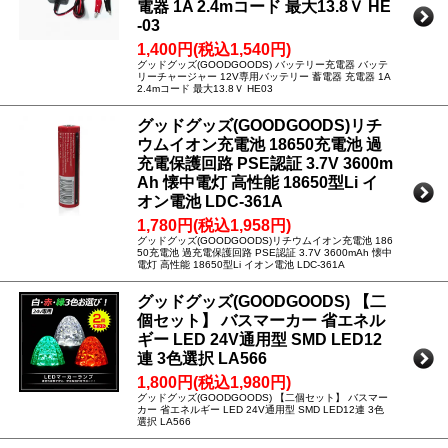
電器 1A 2.4mコード 最大13.8Ｖ HE
-03
1,400円(税込1,540円)
グッドグッズ(GOODGOODS) バッテリー充電器 バッテ
リーチャージャー 12V専用バッテリー 蓄電器 充電器 1A
2.4mコード 最大13.8Ｖ HE03
グッドグッズ(GOODGOODS)リチ
ウムイオン充電池 18650充電池 過
充電保護回路 PSE認証 3.7V 3600m
Ah 懐中電灯 高性能 18650型Li イ
オン電池 LDC-361A
1,780円(税込1,958円)
グッドグッズ(GOODGOODS)リチウムイオン充電池 186
50充電池 過充電保護回路 PSE認証 3.7V 3600mAh 懐中
電灯 高性能 18650型Li イオン電池 LDC-361A
グッドグッズ(GOODGOODS) 【二
個セット】 バスマーカー 省エネル
ギー LED 24V通用型 SMD LED12
連 3色選択 LA566
1,800円(税込1,980円)
グッドグッズ(GOODGOODS) 【二個セット】 バスマー
カー 省エネルギー LED 24V通用型 SMD LED12連 3色
選択 LA566