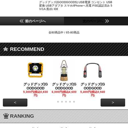
グッドグッズ(GOODGOODS) USB電源 コンセント USB
変換 USBアダプタ スマホ/iPhoneへ充電 PSE認証済み 5
V/1A 黒/白 I08
前のページへ
次のページへ
全80商品中 / 65-80商品
RECOMMEND
グッドグッズ(G
グッドグッズ(G
グッドグッズ(G
グッドグッズ
OODGOOD
OODGOOD
OODGOOD
OODGOO
5,300円(税込5,830
6,000円(税込6,600
5,400円(税込5,940
21,000円(税込
円)
円)
円)
00円)
<
>
RANKING