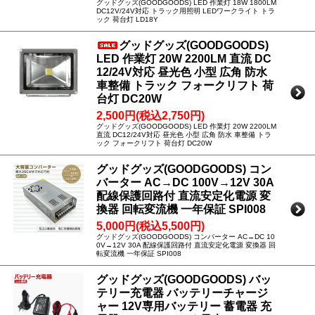
グッドグッズ(GOODGOODS) LED 作業灯 18W 1800LM
DC12V/24V対応 トラック用照明 LEDワークライト トラ
ック 荷台灯 LD18Y
グッドグッズ(GOODGOODS)
LED 作業灯 20W 2200LM 直流 DC
12/24V対応 昼光色 小型 広角 防水
車整備 トラック フォークリフト 荷
台灯 DC20W
2,500円(税込2,750円)
グッドグッズ(GOODGOODS) LED 作業灯 20W 2200LM
直流 DC12/24V対応 昼光色 小型 広角 防水 車整備 トラ
ック フォークリフト 荷台灯 DC20W
グッドグッズ(GOODGOODS) コン
バーター AC→DC 100V→12V 30A
配線保護回路付 直流安定化電源 変
換器 回転変流機 一年保証 SPI008
5,000円(税込5,500円)
グッドグッズ(GOODGOODS) コンバーター AC→DC 10
0V→12V 30A 配線保護回路付 直流安定化電源 変換器 回
転変流機 一年保証 SPI008
グッドグッズ(GOODGOODS) バッ
テリー充電器 バッテリーチャージ
ャー 12V専用バッテリー 蓄電器 充