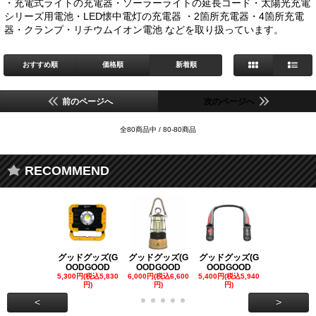
・充電式ライトの充電器・ソーラーライトの延長コード・太陽光充電
シリーズ用電池・LED懐中電灯の充電器 ・2箇所充電器・4箇所充電
器・クランプ・リチウムイオン電池 などを取り扱っています。
おすすめ順
価格順
新着順
前のページへ
次のページへ
全80商品中 / 80-80商品
RECOMMEND
グッドグッズ(G
グッドグッズ(G
グッドグッズ(G
グッドグッズ
OODGOOD
OODGOOD
OODGOOD
OODGOO
5,300円(税込5,830
6,000円(税込6,600
5,400円(税込5,940
21,000円(税込
円)
円)
円)
00円)
<
>