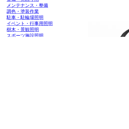
メンテナンス・整備
調色・塗装作業
駐車・駐輪場照明
イベント・行事用照明
樹木・景観照明
スポーツ施設照明
通路照明・街灯
船舶・ボート
価格帯
1～2000円
2,001～5,000円
5,001～8,000円
8,001～10,000円
10,001～20,000円
20,001～50,000円
50,001円～
グッドグッズ(GOOD
2,800円
会員価格:2,80