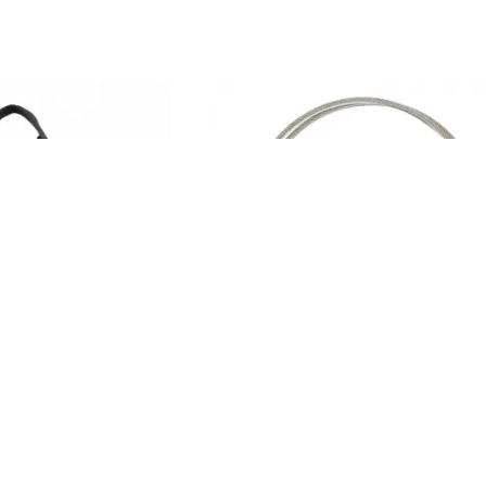
GOODS) JD-005X
グッドグッズ(GOODGOODS) 落下防止
(税込3,080円)
両アイ加工 耐荷重50kg 転落防止 ステ
0円(税込3,080円)
イヤー ものの吊下げ 取付工事 約1m JD-0
980円(税込1,078円)