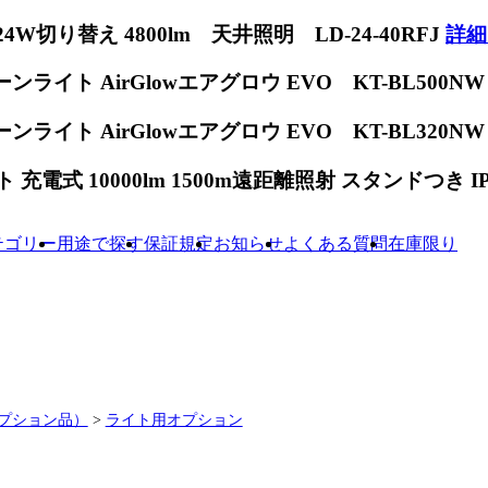
W切り替え 4800lm 天井照明 LD-24-40RFJ
詳細
ンライト AirGlowエアグロウ EVO KT-BL500N
ンライト AirGlowエアグロウ EVO KT-BL320N
電式 10000lm 1500m遠距離照射 スタンドつき IP65
テゴリー
用途で探す
保証規定
お知らせ
よくある質問
在庫限り
オプション品）
>
ライト用オプション