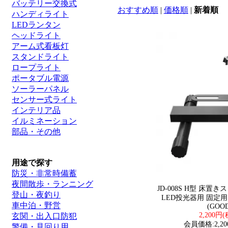
バッテリー交換式
おすすめ順
|
価格順
|
新着順
ハンディライト
LEDランタン
ヘッドライト
アーム式看板灯
スタンドライト
ロープライト
ポータブル電源
ソーラーパネル
センサー式ライト
インテリア品
イルミネーション
部品・その他
用途で探す
防災・非常時備蓄
夜間散歩・ランニング
JD-008S H型 床
登山・夜釣り
LED投光器用 固定
車中泊・野営
(GOO
2,200円
玄関・出入口防犯
会員価格:2,20
警備・見回り用