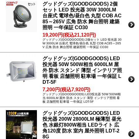
グッドグッズ(GOODGOODS) 2個
セット LED 投光器 30W 3000LM
台座式 電球色/昼白色 丸型 COB AC
85～265V 広角 防水 舞台照明 建築
照明 一年保証 CO30
19,200円(税込21,120円)
グッドグッズ(GOODGOODS) 2個セット LED 投光器 30
W 3000LM 台座式 電球色/昼白色 丸型 COB AC85～265
V 広角 防水 舞台照明 建築照明 一年保証 CO30
グッドグッズ(GOODGOODS) LED
投光器 50W 500W相当 6000LM 屋
外 防水 スタンド 薄型 インテリア照
明 看板 店舗照明 駐車場 一年保証 L
DT-5F
7,200円(税込7,920円)
グッドグッズ(GOODGOODS) LED投光器 50W 500W相
当 6000LM 屋外 防水 スタンド 薄型 インテリア照明 看
板 店舗照明 駐車場 一年保証 LDT-5F
グッドグッズ(GOODGOODS) LED
投光器 200W 28000LM 極薄型 昼光
色 水銀灯800W相当 LEDライト 広
角120度 防水 室内 屋外照明 LDT-2
8G