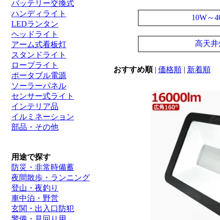
バッテリー交換式
ハンディライト
10W～4
LEDランタン
ヘッドライト
高天井
アーム式看板灯
スタンドライト
ロープライト
おすすめ順
|
価格順
|
新着順
ポータブル電源
ソーラーパネル
センサー式ライト
インテリア品
イルミネーション
部品・その他
用途で探す
防災・非常時備蓄
夜間散歩・ランニング
登山・夜釣り
車中泊・野営
玄関・出入口防犯
警備・見回り用