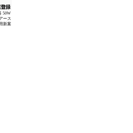
 50W
 アース
実用新案