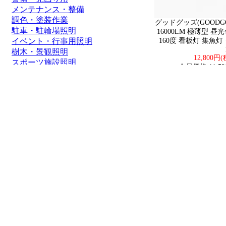
メンテナンス・整備
調色・塗装作業
グッドグッズ(GOODGOO
駐車・駐輪場照明
16000LM 極薄型 昼
イベント・行事用照明
160度 看板灯 集魚灯
樹木・景観照明
12,800円
スポーツ施設照明
会員価格:11,52
通路照明・街灯
船舶・ボート
価格帯
1～2000円
2,001～5,000円
5,001～8,000円
8,001～10,000円
10,001～20,000円
20,001～50,000円
50,001円～