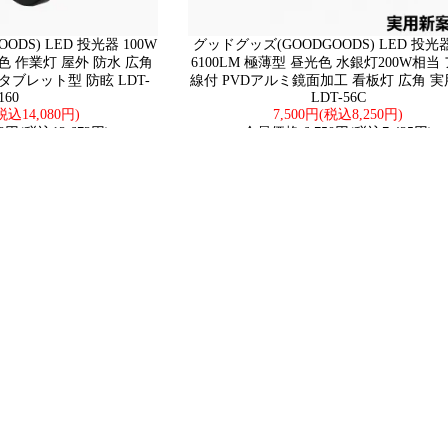
DS) LED 投光器 100W
グッドグッズ(GOODGOODS) LED 投光器
光色 作業灯 屋外 防水 広角
6100LM 極薄型 昼光色 水銀灯200W相当
 タブレット型 防眩 LDT-
線付 PVDアルミ鏡面加工 看板灯 広角 
160
LDT-56C
(税込14,080円)
7,500円(税込8,250円)
0円(税込12,672円)
会員価格:6,750円(税込7,425円)