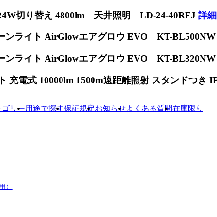
W切り替え 4800lm 天井照明 LD-24-40RFJ
詳細
ンライト AirGlowエアグロウ EVO KT-BL500N
ンライト AirGlowエアグロウ EVO KT-BL320N
電式 10000lm 1500m遠距離照射 スタンドつき IP65
テゴリー
用途で探す
保証規定
お知らせ
よくある質問
在庫限り
用）