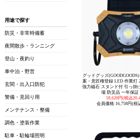
用途で探す
防災・非常時備蓄
夜間散歩・ランニング
登山・夜釣り
車中泊・野営
グッドグッズ(GOODGOODS
案・意匠権登録 LED 作業灯 
玄関・出入口防犯
強力磁石 スタンド付 引っ掛
場 防災品 一年保証 Y
警備・見回り用
18,620円(税込20,
会員価格:16,758円(税込
メンテナンス・整備
調色・塗装作業
駐車・駐輪場照明