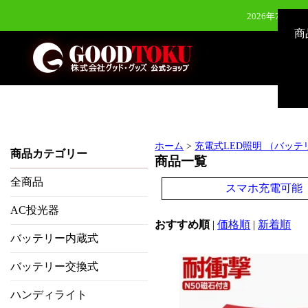
2026年7月28
商
2026年7月28
2026年6月24日（水）新発
2026年8月3
ホーム
>
充電式LED照明 （バッ
商品カテゴリー
商品一覧
全商品
スマホ充電可能
AC投光器
おすすめ順
|
価格順
|
新着順
バッテリー内蔵式
バッテリー交換式
ハンディライト