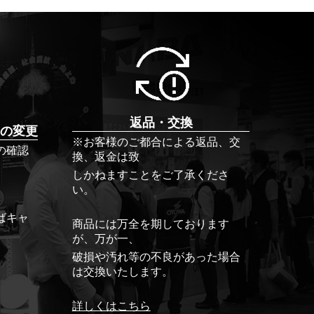
返品・交換
の変更
※お客様のご都合による返品、交
の確認
換、返金は致
しかねますことをご了承くださ
い。
ばキャ
商品には万全を期しております
が、万が一、
破損や汚れ等の不良があった場合
は交換いたします。
詳しくはこちら