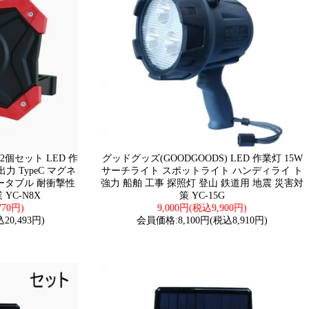
2個セット LED 作
グッドグッズ(GOODGOODS) LED 作業灯 15W
力 TypeC マグネ
サーチライト スポットライト ハンディライ ト
ータブル 耐衝撃性
強力 船舶 工事 探照灯 登山 鉄道用 地震 災害対
YC-N8X
策 YC-15G
770円)
9,000円(税込9,900円)
20,493円)
会員価格:8,100円(税込8,910円)