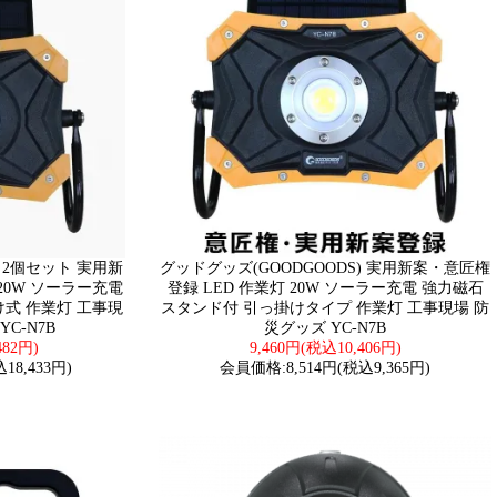
) 2個セット 実用新
グッドグッズ(GOODGOODS) 実用新案・意匠権
20W ソーラー充電
登録 LED 作業灯 20W ソーラー充電 強力磁石
け式 作業灯 工事現
スタンド付 引っ掛けタイプ 作業灯 工事現場 防
C-N7B
災グッズ YC-N7B
482円)
9,460円(税込10,406円)
18,433円)
会員価格:8,514円(税込9,365円)