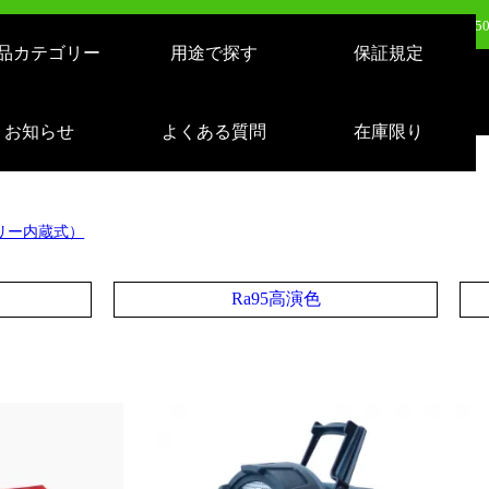
日（火）新発売：500W LEDバルーンライト AirGlowエアグロウ EVO KT-BL5
品カテゴリー
用途で探す
保証規定
日（火）新発売：320W LEDバルーンライト AirGlowエアグロウ EVO KT-BL3
売：LEDサーチライト 充電式 10000lm 1500m遠距離照射 スタンドつき IP65 
お知らせ
よくある質問
在庫限り
日（月）新発売：逆富士形 40W形/24W切り替え 4800lm 天井照明 LD-24-40
テリー内蔵式）
Ra95高演色