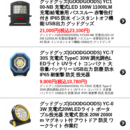
グッドグッズ(GOODGOODS) YC1
00-NB 充電式LED 100W 11000LM
充電/給電兼用 パススルー 赤警告灯
付き IP65 防水 インスタントオフ機
能 USB出力 グッドグッズ
21,000円(税込23,100円)
グッドグッズ(GOODGOODS) YC100-NB 充電式LED 10
0W 11000LM 充電/給電兼用 パススルー 赤警告灯付き IP
65 防水 インスタントオフ機能 USB出力 グッドグッズ
グッドグッズ(GOODGOODS) YC-T
30S 充電式 TypeC 30W 調光調色L
EDライト UVライト コンパクト 大
容量バッテリー USB出力 防塵 防水
IP65 耐衝撃 防災 投光器
9,800円(税込10,780円)
グッドグッズ(GOODGOODS) YC-T30S 充電式 Type-C
30W 調光調色LEDライト UVライト コンパクト 大容量
バッテリー USB出力 防塵 防水 IP65 耐衝撃 防災 投光器
グッドグッズ(GOODGOODS) YC-0
3W 充電式20WLEDライト ポータ
ブル投光器 充電式 防水 20W 2000l
m マグネット付 アウトドア 防災 ワ
ークライト 作業灯