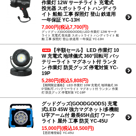
作業灯 12W サーチライト 充電式
投光器 スポットライト ハンディラ
イト 船舶 工事 探照灯 登山 鉄道用
一年保証 YC-13H
7,000円(税込7,700円)
グッドグッズ(GOODGOODS) LED 作業灯 12W サーチ
ライト 充電式 投光器 スポットライト ハンディライト 船
舶 工事 探照灯 登山 鉄道用 一年保証 YC-13H
【半額セール】 LED 作業灯 10
W 充電式 地球儀式 360°回転可 バッ
テリーライト マグネット付 ランタ
ン 作業灯 防災グッズ 停電対策 YC-
19P
5,280円(税込5,808円)
【期間限定価格】 LED 作業灯 10W 充電式 地球儀式 36
0°回転可 バッテリーライト マグネット付 ランタン 作業
灯 防災グッズ 停電対策 YC-19P
グッドグッズ(GOODGOODS) 充電
式LED 45W 強力マグネット/多機能
U字アーム付 最長65H点灯 ワーク
ライト 屋外 工事 防災 YC-45U
15,000円(税込16,500円)
【意匠権登録】YC-45U