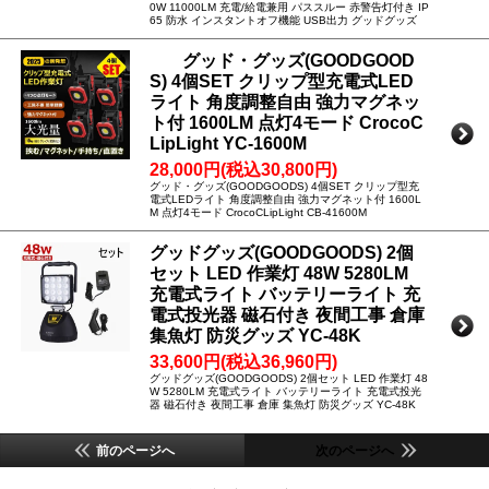
0W 11000LM 充電/給電兼用 パススルー 赤警告灯付き IP
65 防水 インスタントオフ機能 USB出力 グッドグッズ
グッド・グッズ(GOODGOOD
S) 4個SET クリップ型充電式LED
ライト 角度調整自由 強力マグネッ
ト付 1600LM 点灯4モード CrocoC
LipLight YC-1600M
28,000円(税込30,800円)
グッド・グッズ(GOODGOODS) 4個SET クリップ型充
電式LEDライト 角度調整自由 強力マグネット付 1600L
M 点灯4モード CrocoCLipLight CB-41600M
グッドグッズ(GOODGOODS) 2個
セット LED 作業灯 48W 5280LM
充電式ライト バッテリーライト 充
電式投光器 磁石付き 夜間工事 倉庫
集魚灯 防災グッズ YC-48K
33,600円(税込36,960円)
グッドグッズ(GOODGOODS) 2個セット LED 作業灯 48
W 5280LM 充電式ライト バッテリーライト 充電式投光
器 磁石付き 夜間工事 倉庫 集魚灯 防災グッズ YC-48K
前のページへ
次のページへ