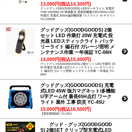
13,000円(税込14,300円)
グッドグッズ(GOODGOODS) LEDサーチライト 充電式
70W 10000lm 25°狭角配光 照射距離最大約1500m LED
作業灯 充電式 900m遠距離照射 ワ-クライト サ-チライト
YC-1500M
グッドグッズ(GOODGOODS) 2個
セット LED 作業灯 20W 充電式 投
光器 LEDスティックライト バッテ
リーライト 磁石付 ガレージ照明 メ
ンテナンス作業 一年保証 YC-06H
14,000円(税込15,400円)
グッドグッズ(GOODGOODS) 2個セット LED 作業灯 20
W 充電式 投光器 LEDスティックライト バッテリーライ
ト 磁石付 ガレージ照明 メンテナンス作業 一年保証 YC-
06H
グッドグッズ(GOODGOODS) 充電
式LED 45W 強力マグネット/多機能
U字アーム付 最長65H点灯 ワーク
ライト 屋外 工事 防災 YC-45U
15,000円(税込16,500円)
【意匠権登録】YC-45U
グッド・グッズ(GOODGOOD
S) 2個SET クリップ型充電式LED