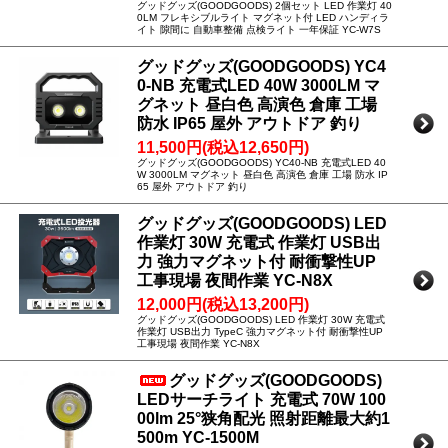
グッドグッズ(GOODGOODS) 2個セット LED 作業灯 40
0LM フレキシブルライト マグネット付 LED ハンディラ
イト 隙間に 自動車整備 点検ライト 一年保証 YC-W7S
グッドグッズ(GOODGOODS) YC4
0-NB 充電式LED 40W 3000LM マ
グネット 昼白色 高演色 倉庫 工場
防水 IP65 屋外 アウトドア 釣り
11,500円(税込12,650円)
グッドグッズ(GOODGOODS) YC40-NB 充電式LED 40
W 3000LM マグネット 昼白色 高演色 倉庫 工場 防水 IP
65 屋外 アウトドア 釣り
グッドグッズ(GOODGOODS) LED
作業灯 30W 充電式 作業灯 USB出
力 強力マグネット付 耐衝撃性UP
工事現場 夜間作業 YC-N8X
12,000円(税込13,200円)
グッドグッズ(GOODGOODS) LED 作業灯 30W 充電式
作業灯 USB出力 TypeC 強力マグネット付 耐衝撃性UP
工事現場 夜間作業 YC-N8X
グッドグッズ(GOODGOODS)
LEDサーチライト 充電式 70W 100
00lm 25°狭角配光 照射距離最大約1
500m YC-1500M