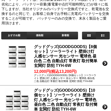
劣化により、バッテリー容量(蓄電量や点灯可能時間など)が徐々に低
下しますが、当社オリジナルのバッテリー交換式ですと、乾電池を交
換するのと同じで、お客様ご自身でお手軽に充電式バッテリーを交換
することが可能です。 バッテリーのみの交換で、末永く製品をご愛
用頂けます。
おすすめ順
価格順
新着順
グッドグッズ(GOODGOODS)【8個
セット】ソーラーライト 壁掛け灯
人感センサー 光センサー 電球色 昼
白色 二色 自動点灯 常夜灯 取付簡単
玄関灯 防犯 TYH-6W
12,000円(税込13,200円)
グッドグッズ(GOODGOODS)【8個セット】ソーラーラ
イト 壁掛け灯 人感センサー 光センサー 電球色 昼白色
二色 自動点灯 常夜灯 取付簡単 玄関灯 防犯 TYH-6W
グッドグッズ(GOODGOODS)【10
個セット】ソーラーライト 壁掛け
灯 人感センサー 光センサー 電球色
昼白色 二色 自動点灯 常夜灯 取付簡
単 玄関灯 防犯 TYH-6W