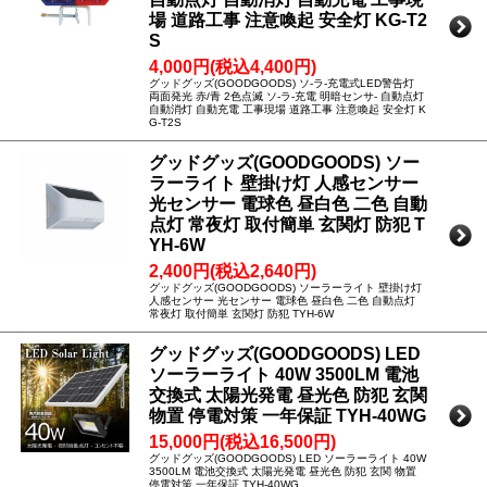
場 道路工事 注意喚起 安全灯 KG-T2
S
4,000円(税込4,400円)
グッドグッズ(GOODGOODS) ソ-ラ-充電式LED警告灯
両面発光 赤/青 2色点滅 ソ-ラ-充電 明暗センサ- 自動点灯
自動消灯 自動充電 工事現場 道路工事 注意喚起 安全灯 K
G-T2S
グッドグッズ(GOODGOODS) ソー
ラーライト 壁掛け灯 人感センサー
光センサー 電球色 昼白色 二色 自動
点灯 常夜灯 取付簡単 玄関灯 防犯 T
YH-6W
2,400円(税込2,640円)
グッドグッズ(GOODGOODS) ソーラーライト 壁掛け灯
人感センサー 光センサー 電球色 昼白色 二色 自動点灯
常夜灯 取付簡単 玄関灯 防犯 TYH-6W
グッドグッズ(GOODGOODS) LED
ソーラーライト 40W 3500LM 電池
交換式 太陽光発電 昼光色 防犯 玄関
物置 停電対策 一年保証 TYH-40WG
15,000円(税込16,500円)
グッドグッズ(GOODGOODS) LED ソーラーライト 40W
3500LM 電池交換式 太陽光発電 昼光色 防犯 玄関 物置
停電対策 一年保証 TYH-40WG