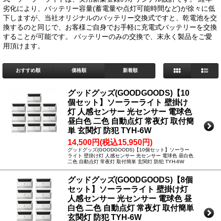
劣化により、バッテリー容量(蓄電量や点灯可能時間など)が徐々に低
下しますが、当社オリジナルのバッテリー交換式ですと、乾電池を交
換するのと同じで、お客様ご自身でお手軽に充電式バッテリーを交換
することが可能です。 バッテリーのみの交換で、末永く製品をご愛
用頂けます。
おすすめ順
価格順
新着順
グッドグッズ(GOODGOODS)【10
個セット】ソーラーライト 壁掛け
灯 人感センサー 光センサー 電球色
昼白色 二色 自動点灯 常夜灯 取付簡
単 玄関灯 防犯 TYH-6W
14,500円(税込15,950円)
グッドグッズ(GOODGOODS)【10個セット】ソーラー
ライト 壁掛け灯 人感センサー 光センサー 電球色 昼白色
二色 自動点灯 常夜灯 取付簡単 玄関灯 防犯 TYH-6W
グッドグッズ(GOODGOODS)【8個
セット】ソーラーライト 壁掛け灯
人感センサー 光センサー 電球色 昼
白色 二色 自動点灯 常夜灯 取付簡単
玄関灯 防犯 TYH-6W