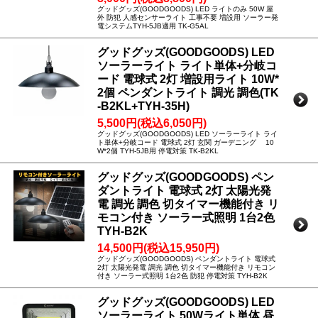
グッドグッズ(GOODGOODS) LED ライトのみ 50W 屋
外 防犯 人感センサーライト 工事不要 増設用 ソーラー発
電システムTYH-5JB適用 TK-G5AL
グッドグッズ(GOODGOODS) LED
ソーラーライト ライト単体+分岐コ
ード 電球式 2灯 増設用ライト 10W*
2個 ペンダントライト 調光 調色(TK
-B2KL+TYH-35H)
5,500円(税込6,050円)
グッドグッズ(GOODGOODS) LED ソーラーライト ライ
ト単体+分岐コード 電球式 2灯 玄関 ガーデニング 10
W*2個 TYH-5JB用 停電対策 TK-B2KL
グッドグッズ(GOODGOODS) ペン
ダントライト 電球式 2灯 太陽光発
電 調光 調色 切タイマー機能付き リ
モコン付き ソーラー式照明 1台2色
TYH-B2K
14,500円(税込15,950円)
グッドグッズ(GOODGOODS) ペンダントライト 電球式
2灯 太陽光発電 調光 調色 切タイマー機能付き リモコン
付き ソーラー式照明 1台2色 防犯 停電対策 TYH-B2K
グッドグッズ(GOODGOODS) LED
ソーラーライト 50Wライト単体 昼