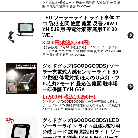
ライト単体+分岐コード 昼光色 増設用 玄関 防犯 物置 庭
園 停電対策 駐車場 災害 TK-30WAL
LED ソーラーライト ライト単体 エ
コ 防犯 玄関 物置 庭園 災害 20W T
YH-5JB用 停電対策 家庭用 TK-20
WEL
3,400円(税込3,740円)
【予約販売：3月14日発送予定】 LED ソーラーライト
ライト単体 エコ 防犯 玄関 物置 庭園 災害 20W TYH-5JB
用 停電対策 家庭用 TK-20WEL
グッドグッズ(GOODGOODS) ソー
ラー充電式人感センサーライト 50
W 防犯 停電対策 ほんのり点灯・フ
ル点灯2モード 昼光色 庭園 駐車場
一年保証 TYH-G5A
17,500円(税込19,250円)
グッドグッズ(GOODGOODS) ソーラー充電式人感セン
サーライト 50W 防犯 停電対策 ほんのり点灯・フル点灯
2モード 昼光色 庭園 駐車場 一年保証 TYH-G5A
グッドグッズ(GOODGOODS) LED
ソーラーライト ライト単体+増設用
分岐コード 20W 増設用ライト ソー
ラーパネル別売 TYH-5JBシリーズ