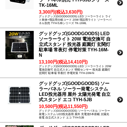
TK-16ML
3,300円(税込3,630円)
グッドグッズ(GOODGOODS) LED ソーラーライト ライ
ト単体+増設用分岐コード 20W 増設用ライト ソーラーパ
ネル別売 TYH-5JBシリーズ TK-16ML
グッドグッズ(GOODGOODS) LED
ソーラーライト 20W 電池交換可 自
立式スタンド 投光器 庭園灯 玄関灯
駐車場 常夜灯 停電対策 TYH-16M-
N
13,100円(税込14,410円)
グッドグッズ(GOODGOODS) LED ソーラーライト 20W
電池交換可 自立式スタンド 明暗センサー 投光器 庭園灯
玄関灯 駐車場 常夜灯 停電対策 TYH-16M-N
グッドグッズ(GOODGOODS) ソー
ラーパネル ソーラー発電システム
LED投光器用 屋外 太陽光発電 自立
式スタンド エコ TYH-5JB
10,500円(税込11,550円)
グッドグッズ(GOODGOODS) ソーラーパネル ソーラー
発電システム LED投光器用 屋外 充電池5本搭載 太陽光
発電 自立式スタンド エコ TYH-5JB