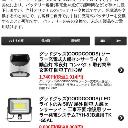
劣化により、バッテリー容量(蓄電量や点灯可能時間など)が徐々に低
下しますが、当社オリジナルのバッテリー交換式ですと、乾電池を交
換するのと同じで、お客様ご自身でお手軽に充電式バッテリーを交換
することが可能です。 バッテリーのみの交換で、末永く製品をご愛
用頂けます。
おすすめ順
価格順
新着順
グッドグッズ(GOODGOODS) ソー
ラー充電式人感センサーライト 自
動点灯 常夜灯 コンパクト 取付簡単
玄関灯 防犯 TYH-3W
1,740円(税込1,914円)
グッドグッズ(GOODGOODS) ソーラー充電式人感セン
サーライト 自動点灯 常夜灯 コンパクト 取付簡単 玄関灯
防犯 TYH-3W
グッドグッズ(GOODGOODS) LED
ライトのみ 50W 屋外 防犯 人感セ
ンサーライト 工事不要 増設用 ソー
ラー発電システムTYH-5JB適用 TK
-G5AL
8,000円(税込8,800円)