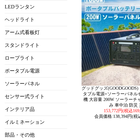
LEDランタン
ヘッドライト
アーム式看板灯
スタンドライト
ロープライト
ポータブル電源
ソーラーパネル
グッドグッズ(GOODGOODS) S
タブル電源+ソーラーパネル
センサー式ライト
機 大容量 200W ソーラー
み 車中泊 防災
インテリア品
153,772円(税込169
会員価格:138,394円(税込
イルミネーション
部品・その他