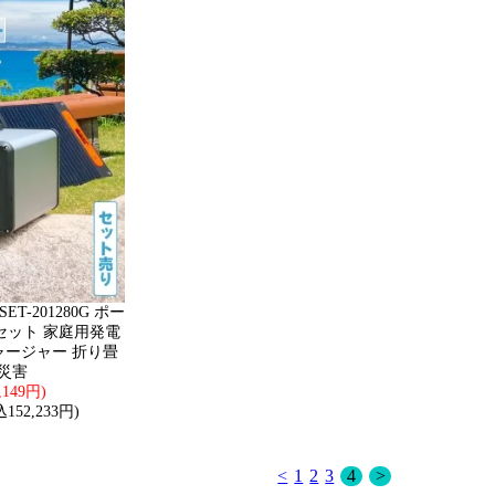
ET-201280G ポー
セット 家庭用発電
チャージャー 折り畳
 災害
,149円)
152,233円)
<
1
2
3
4
>