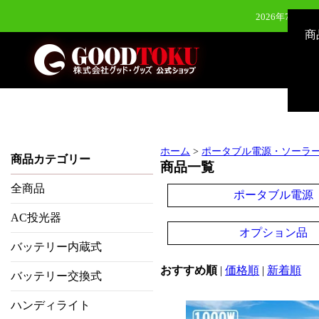
2026年7月28
商
2026年7月28
2026年6月24日（水）新発
2026年8月3
ホーム
>
ポータブル電源・ソーラ
商品カテゴリー
商品一覧
全商品
ポータブル電源
AC投光器
オプション品
バッテリー内蔵式
おすすめ順
|
価格順
|
新着順
バッテリー交換式
ハンディライト