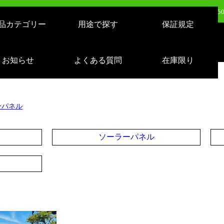
日（火）新発売：500W LEDバルーンライト AirGlowエアグロウ EVO KT-BL5
品カテゴリー
用途で探す
保証規定
日（火）新発売：320W LEDバルーンライト AirGlowエアグロウ EVO KT-BL3
売：LEDサーチライト 充電式 10000lm 1500m遠距離照射 スタンドつき IP65 
お知らせ
よくある質問
在庫限り
日（月）新発売：逆富士形 40W形/24W切り替え 4800lm 天井照明 LD-24-40
ーパネル
ソーラーパネル