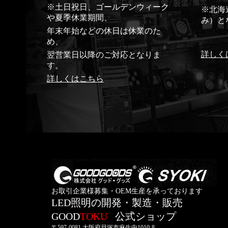
※土日祝日、ゴールデンウィーク
※北海
や夏季休業期間、
み）と
年末年始などの休日は休業のた
め、
詳しく
翌営業日以降のご対応となりま
す。
詳しくはこちら
お取引企業様募集・OEM生産を承っております
LED照明の開発・製造・販売
GOOD
TOKU
公式ショップ
〒597-0081 大阪府貝塚市麻生中1010-8