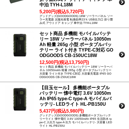
中泊 TYH-L18M
5,200円(税込5,720円)
グッドグッズ(GOODGOODS) 18W ソーラーパネル ソー
ラー充電器 太陽光発電 転換効率23％ USB出力口 折り畳
み式 アウトドア キャンプ 車中泊 TYH-L18M
セット商品 多機能 モバイルバッテ
リー 18W ソーラーパネル 10050m
Ah 軽量 265g 小型 ポータブルバッ
テリー ライト付き TYPE-C対応 GO
ODGOODS CB-150UC18W
12,500円(税込13,750円)
セット商品 多機能 モバイルバッテリー 18W ソーラーパ
ネル 10050mAh 軽量 265g 小型 ポータブルバッテリー
大容量 ライト付き TYPE-C対応 大容量充電器 IP65 GO
ODGOODS CB-150UC18W
【目玉セール】 多機能ポータブル
バッテリー 懐中電灯 3.6V 10050m
Ah IP65 type-C type-A モバイルバ
ッテリ- LEDライト HL-PB150U
5,437円(税込5,980円)
グッドグッズ(GOODGOODS) 多機能ポータブルバッテ
リーライト 懐中電灯 3.6V 10050mAh IP65 生活防水 ty
pe-C 入出力 type-A 出力 モバイルバッテリ- 大容量 LED
ライト HL-PB150U