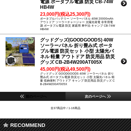
電源 ポータブル電源 防災 CB-74W
HB4W
23,000円(税込25,300円)
ポータブルバッテリー ソーラーパネル 40W 20000mAh
アウトドア ソーラーチャージャー 太陽光発電 非常用電
源 ポータブル電源 防災 家庭用 車中泊 キャンプ CB-74W
HB4W
グッドグッズ(GOODGOODS) 40W
ソーラーパネル 折り畳み式 ポータ
ブル電源 防災セット 小型 太陽光パ
ネル 軽量 アウトドア 防災用品 防災
グッズ CB-2B4W200AT005X
45,000円(税込49,500円)
グッドグッズ GOODGOODS 40W ソーラーパネル 折り
畳み式 ポータブル電源 防災セット 小型 太陽光パネル 軽
量 収納便利 アウトドア キャンプ 防災用品 防災グッズ C
B-2B4W200AT005X
前のページへ
次のページへ
全37商品中 / 1-16商品
RECOMMEND