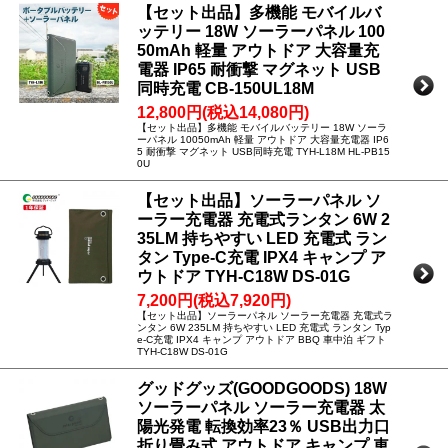
【セット出品】多機能 モバイルバ
ッテリー 18W ソーラーパネル 100
50mAh 軽量 アウトドア 大容量充
電器 IP65 耐衝撃 マグネット USB
同時充電 CB-150UL18M
12,800円(税込14,080円)
【セット出品】多機能 モバイルバッテリー 18W ソーラ
ーパネル 10050mAh 軽量 アウトドア 大容量充電器 IP6
5 耐衝撃 マグネット USB同時充電 TYH-L18M HL-PB15
0U
【セット出品】ソーラーパネル ソ
ーラー充電器 充電式ランタン 6W 2
35LM 持ちやすい LED 充電式 ラン
タン Type-C充電 IPX4 キャンプ ア
ウトドア TYH-C18W DS-01G
7,200円(税込7,920円)
【セット出品】ソーラーパネル ソーラー充電器 充電式ラ
ンタン 6W 235LM 持ちやすい LED 充電式 ランタン Typ
e-C充電 IPX4 キャンプ アウトドア BBQ 車中泊 ギフト
TYH-C18W DS-01G
グッドグッズ(GOODGOODS) 18W
ソーラーパネル ソーラー充電器 太
陽光発電 転換効率23％ USB出力口
折り畳み式 アウトドア キャンプ 車