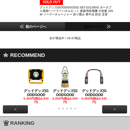
SOLD OUT
グッドグッズ(GOODGOODS) SET-201280G ポータブ
ル電源+ソーラーパネルセット 家庭用発電機 大容量 200
W ソーラーチャージャー 折り畳み 車中泊 防災 災害
前のページへ
次のページへ
全37商品中 / 33-37商品
RECOMMEND
グッドグッズ(G
グッドグッズ(G
グッドグッズ(G
グッドグッズ
OODGOOD
OODGOOD
OODGOOD
OODGOO
5,300円(税込5,830
6,000円(税込6,600
5,400円(税込5,940
21,000円(税込
円)
円)
円)
00円)
<
>
RANKING