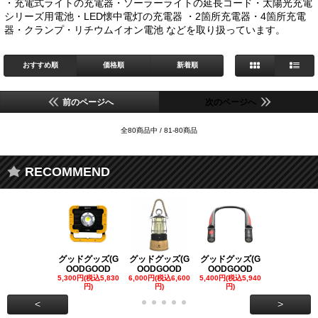
・充電式ライトの充電器・ソーラーライトの延長コード・太陽光充電
シリーズ用電池・LED懐中電灯の充電器 ・2箇所充電器・4箇所充電
器・クランプ・リチウムイオン電池 などを取り扱っています。
おすすめ順
価格順
新着順
前のページへ
次のページへ
全80商品中 / 81-80商品
RECOMMEND
グッドグッズ(G
グッドグッズ(G
グッドグッズ(G
グッドグッズ
OODGOOD
OODGOOD
OODGOOD
OODGOO
5,300円(税込5,830
6,000円(税込6,600
5,400円(税込5,940
21,000円(税込
円)
円)
円)
00円)
<
>