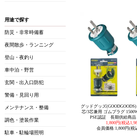
用途で探す
防災・非常時備蓄
夜間散歩・ランニング
登山・夜釣り
車中泊・野営
玄関・出入口防犯
警備・見回り用
グッドグッズ(GOODGOODS
メンテナンス・整備
芯/3芯兼用 ゴムプラグ 150
PSE認証 長期供給商品 CB
調色・塗装作業
1,800円(税込1,9
会員価格:1,800円(税込
駐車・駐輪場照明