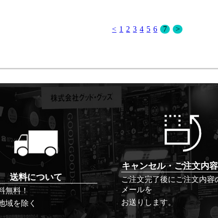
<
1
2
3
4
5
6
7
>
キャンセル・ご注文内容
送料について
ご注文完了後にご注文内容
メールを
料無料！
お送りします。
地域を除く