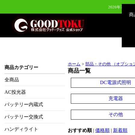
2026年7月28
商
2026年7月28
2026年6月24日（水）新発
2026年8月3
ホーム
>
部品・その他 （オプショ
商品カテゴリー
商品一覧
全商品
DC電源式照明
AC投光器
充電器
バッテリー内蔵式
その他
バッテリー交換式
ハンディライト
おすすめ順
|
価格順
|
新着順