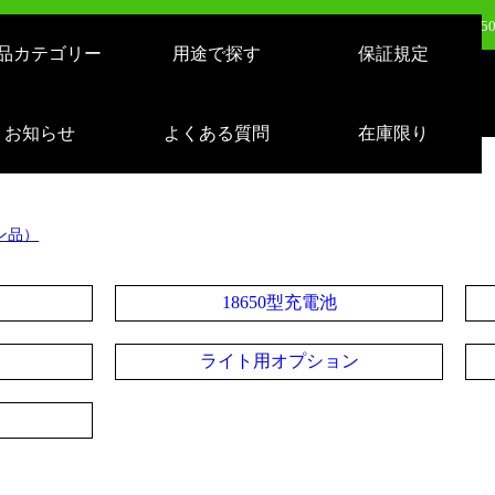
日（火）新発売：500W LEDバルーンライト AirGlowエアグロウ EVO KT-BL5
品カテゴリー
用途で探す
保証規定
日（火）新発売：320W LEDバルーンライト AirGlowエアグロウ EVO KT-BL3
売：LEDサーチライト 充電式 10000lm 1500m遠距離照射 スタンドつき IP65 
お知らせ
よくある質問
在庫限り
日（月）新発売：逆富士形 40W形/24W切り替え 4800lm 天井照明 LD-24-40
ン品）
18650型充電池
ライト用オプション