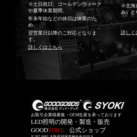
※土日祝日、ゴールデンウィーク
※北海
や夏季休業期間、
み）と
年末年始などの休日は休業のた
め、
詳しく
翌営業日以降のご対応となりま
す。
詳しくはこちら
お取引企業様募集・OEM生産を承っております
LED照明の開発・製造・販売
GOOD
TOKU
公式ショップ
〒597-0081 大阪府貝塚市麻生中1010-8