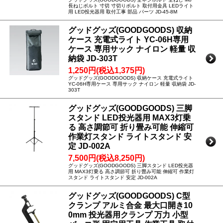
長ねじボルト 寸切 寸切りボルト 取付用金具 LEDライト
用 LED投光器用 取付工事 部品 パーツ JD-45-8M
グッドグッズ(GOODGOODS) 収納
ケース 充電式ライト YC-06H専用
ケース 専用サック ナイロン 軽量 収
納袋 JD-303T
1,250円(税込1,375円)
グッドグッズ(GOODGOODS) 収納ケース 充電式ライト
YC-06H専用ケース 専用サック ナイロン 軽量 収納袋 JD-
303T
グッドグッズ(GOODGOODS) 三脚
スタンド LED投光器用 MAX3灯乗
る 高さ調節可 折り畳み可能 伸縮可
作業灯スタンド ライトスタンド 安
定 JD-002A
7,500円(税込8,250円)
グッドグッズ(GOODGOODS) 三脚スタンド LED投光器
用 MAX3灯乗る 高さ調節可 折り畳み可能 伸縮可 作業灯
スタンド ライトスタンド 安定 JD-002A
グッドグッズ(GOODGOODS) C型
クランプ アルミ合金 最大口開き10
0mm 投光器用クランプ 万力 小型