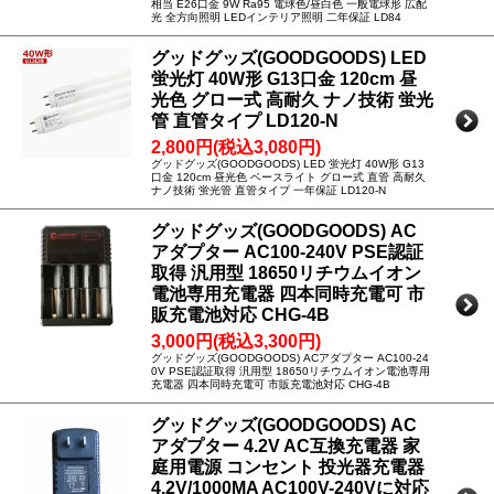
相当 E26口金 9W Ra95 電球色/昼白色 一般電球形 広配
光 全方向照明 LEDインテリア照明 二年保証 LD84
グッドグッズ(GOODGOODS) LED
蛍光灯 40W形 G13口金 120cm 昼
光色 グロー式 高耐久 ナノ技術 蛍光
管 直管タイプ LD120-N
2,800円(税込3,080円)
グッドグッズ(GOODGOODS) LED 蛍光灯 40W形 G13
口金 120cm 昼光色 ベースライト グロー式 直管 高耐久
ナノ技術 蛍光管 直管タイプ 一年保証 LD120-N
グッドグッズ(GOODGOODS) AC
アダプター AC100-240V PSE認証
取得 汎用型 18650リチウムイオン
電池専用充電器 四本同時充電可 市
販充電池対応 CHG-4B
3,000円(税込3,300円)
グッドグッズ(GOODGOODS) ACアダプター AC100-24
0V PSE認証取得 汎用型 18650リチウムイオン電池専用
充電器 四本同時充電可 市販充電池対応 CHG-4B
グッドグッズ(GOODGOODS) AC
アダプター 4.2V AC互換充電器 家
庭用電源 コンセント 投光器充電器
4.2V/1000MA AC100V-240Vに対応