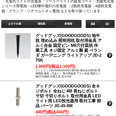
・充電式ライトの充電器・ソーラーライトの延長コード・太陽光充電
シリーズ用電池・LED懐中電灯の充電器 ・2箇所充電器・4箇所充電
器・クランプ・リチウムイオン電池 などを取り扱っています。
おすすめ順
価格順
新着順
グッドグッズ(GOODGOODS) 地中
杭 埋め込み 照明用杭 取付用金具 ア
ルミ合金 固定ピン M6穴付皿杭 作
業工具 ネジ固定 アルミ製 庭 ベラン
ダ ガーデニング ライトアップ JD-2
70K
1,000円(税込1,100円)
グッドグッズ(GOODGOODS) 地中杭 埋め込み用A型 照
明用杭 角杭（穴あり） 取付用金具 アルミ合金 固定ピン
M6穴付皿杭 作業工具 JD-270K
グッドグッズ(GOODGOODS) 全ネ
ジボルト 全ねじ M8 長ねじボルト
寸切 寸切りボルト 取付用金具 LED
ライト用 LED投光器用 取付工事 部
品 パーツ JD-45-8M
400円(税込440円)
グッドグッズ(GOODGOODS) 全ネジボルト 全ねじ M8