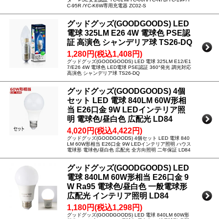
C-95R /YC-K6W専用充電器 ZC02-S
グッドグッズ(GOODGOODS) LED
電球 325LM E26 4W 電球色 PSE認
証 高演色 シャンデリア球 TS26-DQ
1,280円(税込1,408円)
グッドグッズ(GOODGOODS) LED 電球 325LM E12/E1
7/E26 4W 電球色 LED電球 PSE認証 360°発光 調光対応
高演色 シャンデリア球 TS26-DQ
グッドグッズ(GOODGOODS) 4個
セット LED 電球 840LM 60W形相
当 E26口金 9W LEDインテリア照
明 電球色/昼白色 広配光 LD84
4,020円(税込4,422円)
グッドグッズ(GOODGOODS) 4個セット LED 電球 840
LM 60W形相当 E26口金 9W LEDインテリア照明 ハウス
電球形 電球色/昼白色 広配光 全方向照明 二年保証 LD84
グッドグッズ(GOODGOODS) LED
電球 840LM 60W形相当 E26口金 9
W Ra95 電球色/昼白色 一般電球形
広配光 インテリア照明 LD84
1,180円(税込1,298円)
グッドグッズ(GOODGOODS) LED 電球 840LM 60W形