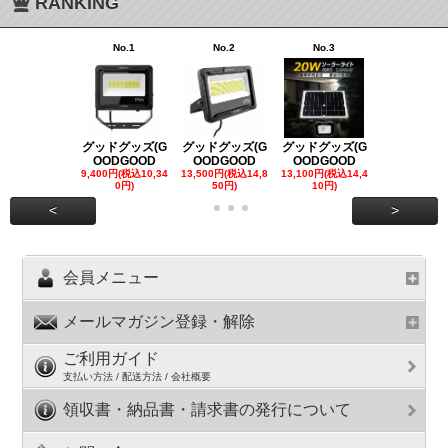
RANKING
No.1
No.2
No.3
No.4
グッドグッズ(G
グッドグッズ(G
グッドグッズ(G
グッドグッズ
OODGOOD
OODGOOD
OODGOOD
OODGOO
9,400円(税込10,34
13,500円(税込14,8
13,100円(税込14,4
7,300円(税込8
0円)
50円)
10円)
円)
<
>
会員メニュー
メールマガジン登録・解除
ご利用ガイド
支払い方法 / 配送方法 / 会社概要
領収書・納品書・請求書の発行について