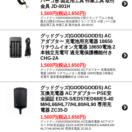
バーコ形 固定用工具 作業工具 取付
金具 JD-001H
1,500円(税込1,650円)
グッドグッズ(GOODGOODS) C型クランプ アルミ合金
最大口開き100mm 投光器用クランプ 万力 小型 バーコ形
固定用工具 作業工具 取付金具 JD-001H
グッドグッズ(GOODGOODS) AC
アダプター 充電池用充電器 18650
リチウムイオン充電器 18650電池 2
本独立充電可 過充電保護機能付き
CHG-2A
1,500円(税込1,650円)
グッドグッズ(GOODGOODS) ACアダプター 充電池用充
電器 18650 リチウムイオン充電器 18650電池 2本独立
充電可 過充電保護機能付き CHG-2A
グッドグッズ(GOODGOODS) AC
互換充電器 ACアダプター PSE安
全認証 ED25-S/ED57/ED68/ES-40
M/HL66/HL77/HL80/HL90 専用充
電器 ZC35-D
1,500円(税込1,650円)
グッドグッズ(GOODGOODS) AC互換充電器 ACアダプ
ター PSE安全認証 ED25-S/ED57/ED68/ES-40M/HL66/
HL77/HL80/HL90 専用充電器 ZC35-D