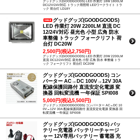
グッドグッズ(GOODGOODS) LED 作業灯 18W 1800LM
DC12V/24V対応 トラック用照明 LEDワークライト トラ
ック 荷台灯 LD18Y
グッドグッズ(GOODGOODS)
LED 作業灯 20W 2200LM 直流 DC
12/24V対応 昼光色 小型 広角 防水
車整備 トラック フォークリフト 荷
台灯 DC20W
2,500円(税込2,750円)
グッドグッズ(GOODGOODS) LED 作業灯 20W 2200LM
直流 DC12/24V対応 昼光色 小型 広角 防水 車整備 トラ
ック フォークリフト 荷台灯 DC20W
グッドグッズ(GOODGOODS) コン
バーター AC→DC 100V→12V 30A
配線保護回路付 直流安定化電源 変
換器 回転変流機 一年保証 SPI008
5,000円(税込5,500円)
グッドグッズ(GOODGOODS) コンバーター AC→DC 10
0V→12V 30A 配線保護回路付 直流安定化電源 変換器 回
転変流機 一年保証 SPI008
グッドグッズ(GOODGOODS) バッ
テリー充電器 バッテリーチャージ
ャー 12V専用バッテリー 蓄電器 充