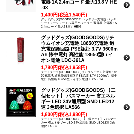
電器 1A 2.4mコード 最大13.8Ｖ HE
-03
1,400円(税込1,540円)
グッドグッズ(GOODGOODS) バッテリー充電器 バッテ
リーチャージャー 12V専用バッテリー 蓄電器 充電器 1A
2.4mコード 最大13.8Ｖ HE03
グッドグッズ(GOODGOODS)リチ
ウムイオン充電池 18650充電池 過
充電保護回路 PSE認証 3.7V 3600m
Ah 懐中電灯 高性能 18650型Li イ
オン電池 LDC-361A
1,780円(税込1,958円)
グッドグッズ(GOODGOODS)リチウムイオン充電池 186
50充電池 過充電保護回路 PSE認証 3.7V 3600mAh 懐中
電灯 高性能 18650型Li イオン電池 LDC-361A
グッドグッズ(GOODGOODS) 【二
個セット】 バスマーカー 省エネル
ギー LED 24V通用型 SMD LED12
連 3色選択 LA566
1,800円(税込1,980円)
グッドグッズ(GOODGOODS) 【二個セット】 バスマー
カー 省エネルギー LED 24V通用型 SMD LED12連 3色
選択 LA566