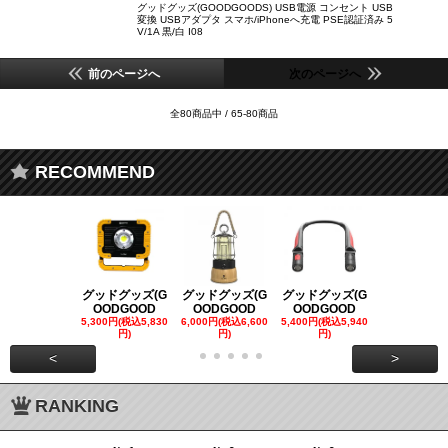
グッドグッズ(GOODGOODS) USB電源 コンセント USB
変換 USBアダプタ スマホ/iPhoneへ充電 PSE認証済み 5
V/1A 黒/白 I08
前のページへ
次のページへ
全80商品中 / 65-80商品
RECOMMEND
グッドグッズ(G
グッドグッズ(G
グッドグッズ(G
グッドグッズ
OODGOOD
OODGOOD
OODGOOD
OODGOO
5,300円(税込5,830
6,000円(税込6,600
5,400円(税込5,940
21,000円(税込
円)
円)
円)
00円)
<
>
RANKING