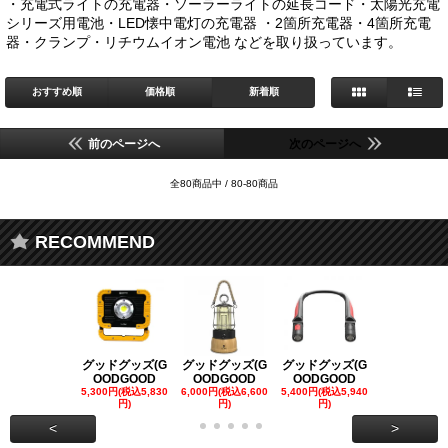
・充電式ライトの充電器・ソーラーライトの延長コード・太陽光充電
シリーズ用電池・LED懐中電灯の充電器 ・2箇所充電器・4箇所充電
器・クランプ・リチウムイオン電池 などを取り扱っています。
おすすめ順
価格順
新着順
前のページへ
次のページへ
全80商品中 / 80-80商品
RECOMMEND
グッドグッズ(G
グッドグッズ(G
グッドグッズ(G
グッドグッズ
OODGOOD
OODGOOD
OODGOOD
OODGOO
5,300円(税込5,830
6,000円(税込6,600
5,400円(税込5,940
21,000円(税込
円)
円)
円)
00円)
<
>