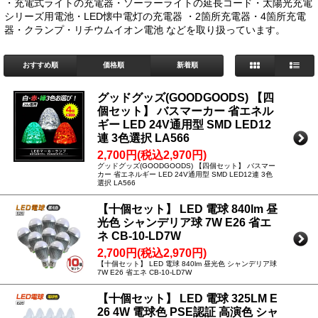
・充電式ライトの充電器・ソーラーライトの延長コード・太陽光充電
シリーズ用電池・LED懐中電灯の充電器 ・2箇所充電器・4箇所充電
器・クランプ・リチウムイオン電池 などを取り扱っています。
おすすめ順
価格順
新着順
グッドグッズ(GOODGOODS) 【四
個セット】 バスマーカー 省エネル
ギー LED 24V通用型 SMD LED12
連 3色選択 LA566
2,700円(税込2,970円)
グッドグッズ(GOODGOODS) 【四個セット】 バスマー
カー 省エネルギー LED 24V通用型 SMD LED12連 3色
選択 LA566
【十個セット】 LED 電球 840lm 昼
光色 シャンデリア球 7W E26 省エ
ネ CB-10-LD7W
2,700円(税込2,970円)
【十個セット】 LED 電球 840lm 昼光色 シャンデリア球
7W E26 省エネ CB-10-LD7W
【十個セット】 LED 電球 325LM E
26 4W 電球色 PSE認証 高演色 シャ