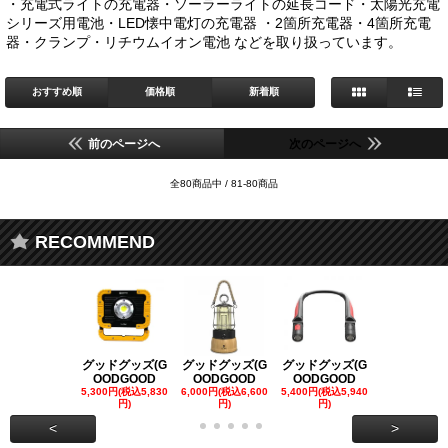
・充電式ライトの充電器・ソーラーライトの延長コード・太陽光充電
シリーズ用電池・LED懐中電灯の充電器 ・2箇所充電器・4箇所充電
器・クランプ・リチウムイオン電池 などを取り扱っています。
おすすめ順
価格順
新着順
前のページへ
次のページへ
全80商品中 / 81-80商品
RECOMMEND
グッドグッズ(G
グッドグッズ(G
グッドグッズ(G
グッドグッズ
OODGOOD
OODGOOD
OODGOOD
OODGOO
5,300円(税込5,830
6,000円(税込6,600
5,400円(税込5,940
21,000円(税込
円)
円)
円)
00円)
<
>