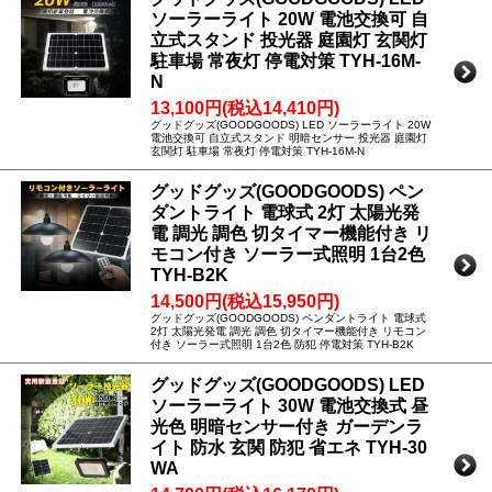
ソーラーライト 20W 電池交換可 自
立式スタンド 投光器 庭園灯 玄関灯
駐車場 常夜灯 停電対策 TYH-16M-
N
13,100円(税込14,410円)
グッドグッズ(GOODGOODS) LED ソーラーライト 20W
電池交換可 自立式スタンド 明暗センサー 投光器 庭園灯
玄関灯 駐車場 常夜灯 停電対策 TYH-16M-N
グッドグッズ(GOODGOODS) ペン
ダントライト 電球式 2灯 太陽光発
電 調光 調色 切タイマー機能付き リ
モコン付き ソーラー式照明 1台2色
TYH-B2K
14,500円(税込15,950円)
グッドグッズ(GOODGOODS) ペンダントライト 電球式
2灯 太陽光発電 調光 調色 切タイマー機能付き リモコン
付き ソーラー式照明 1台2色 防犯 停電対策 TYH-B2K
グッドグッズ(GOODGOODS) LED
ソーラーライト 30W 電池交換式 昼
光色 明暗センサー付き ガーデンラ
イト 防水 玄関 防犯 省エネ TYH-30
WA