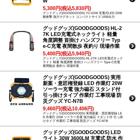
W
5,300円(税込5,830円)
グッドグッズ(GOODGOODS) YC-02W 充電式LED 20W
耐衝撃 強力マグネット コンパクトサイズ USB出力
グッドグッズ(GOODGOODS) HL-2
7K LED充電式ネックライト 軽量
角度調整 首掛け ハンズフリー Typ
e-C充電 夜間散歩 夜釣り 現場作業
5,400円(税込5,940円)
グッドグッズ(GOODGOODS) HL-27K LED充電式ネック
ライト 軽量 角度調整 首掛け ハンズフリー Type-C充電
夜間散歩 夜釣り 現場作業
グッドグッズ(GOODGOODS) 実用
新案・意匠権登録 LED 作業灯 20W
ソーラー充電 強力磁石 スタンド付
引っ掛けタイプ 作業灯 工事現場 防
災グッズ YC-N7B
9,460円(税込10,406円)
グッドグッズ(GOODGOODS) 実用新案・意匠権登録 LE
D 作業灯 20W ソーラー充電 強力磁石 スタンド付 引っ掛
けタイプ 作業灯 工事現場 防災グッズ YC-N7B
グッドグッズ(GOODGOODS) LED
ライト 30W 3600LM 充電式 防水 作