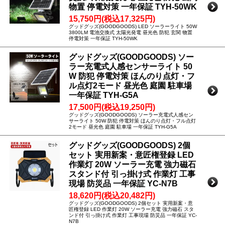
物置 停電対策 一年保証 TYH-50WK
15,750円(税込17,325円)
グッドグッズ(GOODGOODS) LED ソーラーライト 50W
3800LM 電池交換式 太陽光発電 昼光色 防犯 玄関 物置
停電対策 一年保証 TYH-50WK
グッドグッズ(GOODGOODS) ソー
ラー充電式人感センサーライト 50
W 防犯 停電対策 ほんのり点灯・フ
ル点灯2モード 昼光色 庭園 駐車場
一年保証 TYH-G5A
17,500円(税込19,250円)
グッドグッズ(GOODGOODS) ソーラー充電式人感セン
サーライト 50W 防犯 停電対策 ほんのり点灯・フル点灯
2モード 昼光色 庭園 駐車場 一年保証 TYH-G5A
グッドグッズ(GOODGOODS) 2個
セット 実用新案・意匠権登録 LED
作業灯 20W ソーラー充電 強力磁石
スタンド付 引っ掛け式 作業灯 工事
現場 防災品 一年保証 YC-N7B
18,620円(税込20,482円)
グッドグッズ(GOODGOODS) 2個セット 実用新案・意
匠権登録 LED 作業灯 20W ソーラー充電 強力磁石 スタ
ンド付 引っ掛け式 作業灯 工事現場 防災品 一年保証 YC-
N7B