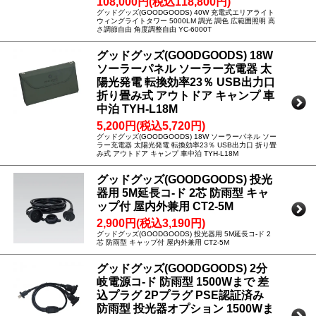
108,000円(税込118,800円)
グッドグッズ(GOODGOODS) 40W 充電式エリアライト
ウィングライトタワー 5000LM 調光 調色 広範囲照明 高
さ調節自由 角度調整自由 YC-6000T
グッドグッズ(GOODGOODS) 18W
ソーラーパネル ソーラー充電器 太
陽光発電 転換効率23％ USB出力口
折り畳み式 アウトドア キャンプ 車
中泊 TYH-L18M
5,200円(税込5,720円)
グッドグッズ(GOODGOODS) 18W ソーラーパネル ソー
ラー充電器 太陽光発電 転換効率23％ USB出力口 折り畳
み式 アウトドア キャンプ 車中泊 TYH-L18M
グッドグッズ(GOODGOODS) 投光
器用 5M延長コ-ド 2芯 防雨型 キャ
ップ付 屋内外兼用 CT2-5M
2,900円(税込3,190円)
グッドグッズ(GOODGOODS) 投光器用 5M延長コ-ド 2
芯 防雨型 キャップ付 屋内外兼用 CT2-5M
グッドグッズ(GOODGOODS) 2分
岐電源コ-ド 防雨型 1500Wまで 差
込プラグ 2Pプラグ PSE認証済み
防雨型 投光器オプション 1500Wま