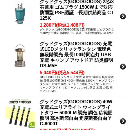
グッドグッズ(GOODGOODS) 2芯/3
芯兼用 ゴムプラグ 1500Wまで対応
防雨型 PSE認証 長期供給商品 CT
125K
1,280円(税込1,408円)
グッドグッズ(GOODGOODS) 2芯/3芯兼用 ゴムプラグ 1
500Wまで対応 防雨型 PSE認証 長期供給商品 CT125K
グッドグッズ(GOODGOODS) 充電
式LEDメタリックランタン 電球色
無段階調光 最長100時間点灯 USB
充電 キャンプ アウトドア 防災照明
DS-M5E
5,040円(税込5,544円)
GOODGOODS ランタン 充電式 銀雲燈 電球色 無段階調
光 最長100時間点灯 400lm 暖色光 2200K キャンプ ラン
タン led 充電式 屋外 ライト 1.5時間フル充電 シルバー
キャンプ ライト ソロキャン おしゃれ 防災 地震 台風 車
中泊 DS-M5E
グッドグッズ(GOODGOODS) 40W
充電式エリアライト ウィングライ
トタワー 5000LM 調光 調色 広範囲
照明 高さ調節自由 角度調整自由 Y
C-6000T