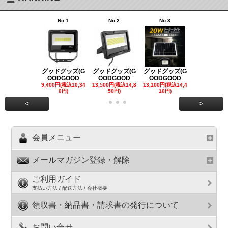
No.1
No.2
No.3
No.4
グッドグッズ(G
グッドグッズ(G
グッドグッズ(G
グッドグッズ
OODGOOD
OODGOOD
OODGOOD
OODGOO
9,400円(税込10,34
13,500円(税込14,8
13,100円(税込14,4
7,300円(税込8
0円)
50円)
10円)
円)
<
>
会員メニュー
メールマガジン登録・解除
ご利用ガイド
支払い方法 / 配送方法 / 会社概要
領収書・納品書・請求書の発行について
お問い合せ