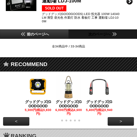
運動場 LDJ-100M
SOLD OUT
グッドグッズ(GOODGOODS) LED 投光器 100W 14040
LM 薄型 昼光色 作業灯 防水 看板灯 工事 運動場 LDJ-10
0M
前のページへ
次のページへ
全34商品中 / 33-34商品
RECOMMEND
グッドグッズ(G
グッドグッズ(G
グッドグッズ(G
グッドグッズ
OODGOOD
OODGOOD
OODGOOD
OODGOO
5,300円(税込5,830
6,000円(税込6,600
5,400円(税込5,940
21,000円(税込
円)
円)
円)
00円)
<
>
RANKING