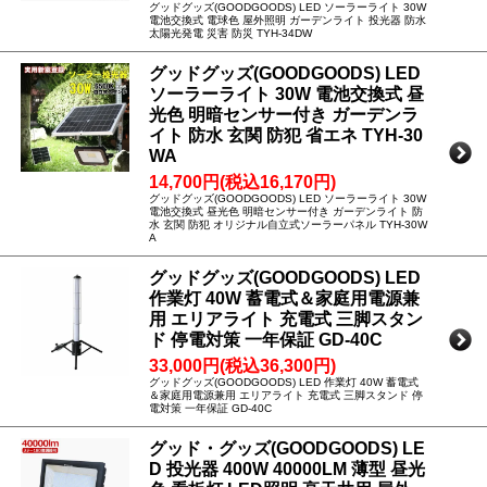
グッドグッズ(GOODGOODS) LED ソーラーライト 30W
電池交換式 電球色 屋外照明 ガーデンライト 投光器 防水
太陽光発電 災害 防災 TYH-34DW
グッドグッズ(GOODGOODS) LED
ソーラーライト 30W 電池交換式 昼
光色 明暗センサー付き ガーデンラ
イト 防水 玄関 防犯 省エネ TYH-30
WA
14,700円(税込16,170円)
グッドグッズ(GOODGOODS) LED ソーラーライト 30W
電池交換式 昼光色 明暗センサー付き ガーデンライト 防
水 玄関 防犯 オリジナル自立式ソーラーパネル TYH-30W
A
グッドグッズ(GOODGOODS) LED
作業灯 40W 蓄電式＆家庭用電源兼
用 エリアライト 充電式 三脚スタン
ド 停電対策 一年保証 GD-40C
33,000円(税込36,300円)
グッドグッズ(GOODGOODS) LED 作業灯 40W 蓄電式
＆家庭用電源兼用 エリアライト 充電式 三脚スタンド 停
電対策 一年保証 GD-40C
グッド・グッズ(GOODGOODS) LE
D 投光器 400W 40000LM 薄型 昼光