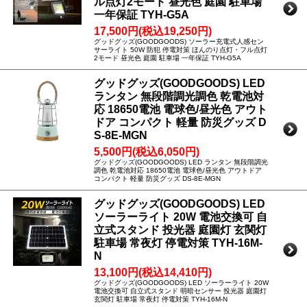
ル点灯2モード 昼光色 庭園 駐車場
一年保証 TYH-G5A
17,500円(税込19,250円)
グッドグッズ(GOODGOODS) ソーラー充電式人感セン
サーライト 50W 防犯 停電対策 ほんのり点灯・フル点灯
2モード 昼光色 庭園 駐車場 一年保証 TYH-G5A
グッドグッズ(GOODGOODS) LED
ランタン 無段階調光調色 乾電池対
応 18650電池 電球色/昼光色 アウト
ドア コンパクト 軽量 防災グッズ D
S-8E-MGN
5,500円(税込6,050円)
グッドグッズ(GOODGOODS) LED ランタン 無段階調光
調色 乾電池対応 18650電池 電球色/昼光色 アウトドア
コンパクト 軽量 防災グッズ DS-8E-MGN
グッドグッズ(GOODGOODS) LED
ソーラーライト 20W 電池交換可 自
立式スタンド 投光器 庭園灯 玄関灯
駐車場 常夜灯 停電対策 TYH-16M-
N
13,100円(税込14,410円)
グッドグッズ(GOODGOODS) LED ソーラーライト 20W
電池交換可 自立式スタンド 明暗センサー 投光器 庭園灯
玄関灯 駐車場 常夜灯 停電対策 TYH-16M-N