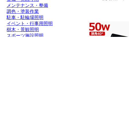
メンテナンス・整備
調色・塗装作業
駐車・駐輪場照明
イベント・行事用照明
樹木・景観照明
スポーツ施設照明
通路照明・街灯
船舶・ボート
価格帯
1～2000円
2,001～5,000円
5,001～8,000円
8,001～10,000円
10,001～20,000円
20,001～50,000円
50,001円～
グッドグッズ(GOODGO
7020LM 極薄型 昼
光40度 屋外照明 看板
7,200円