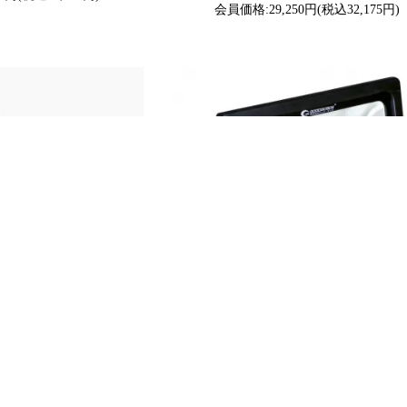
会員価格:29,250円(税込32,175円)
ODS) LED 投光器 50W
グッドグッズ(GOODGOODS) LED 投光器 
光色 スポットライト 狭角配
28000LM 極薄型 昼光色 水銀灯800W相
灯 一年保証 LDJ-50H
灯 屋外 防水 LEDライト 一年保証 LD-
(税込7,920円)
24,000円(税込26,400円)