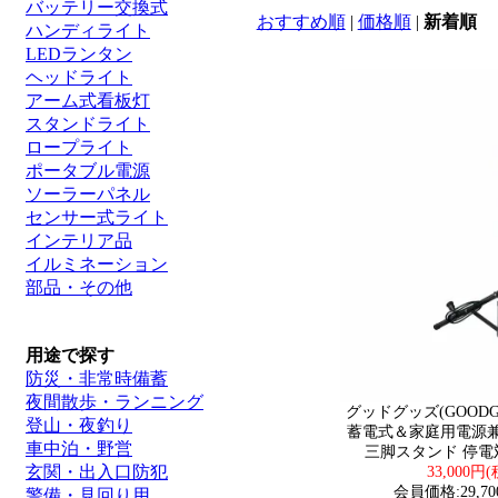
バッテリー交換式
おすすめ順
|
価格順
|
新着順
ハンディライト
LEDランタン
ヘッドライト
アーム式看板灯
スタンドライト
ロープライト
ポータブル電源
ソーラーパネル
センサー式ライト
インテリア品
イルミネーション
部品・その他
用途で探す
防災・非常時備蓄
夜間散歩・ランニング
グッドグッズ(GOODGO
登山・夜釣り
蓄電式＆家庭用電源兼
車中泊・野営
三脚スタンド 停電対
玄関・出入口防犯
33,000円
会員価格:29,70
警備・見回り用