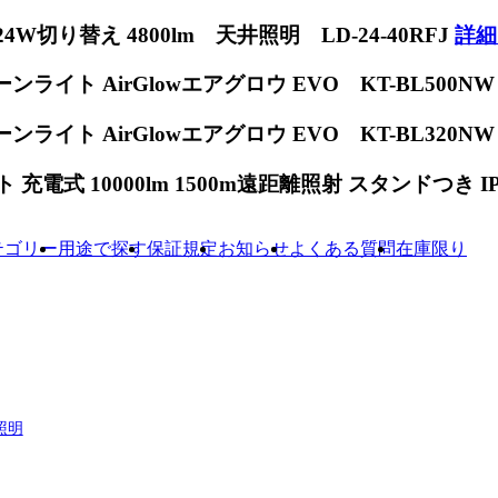
W切り替え 4800lm 天井照明 LD-24-40RFJ
詳細
ンライト AirGlowエアグロウ EVO KT-BL500N
ンライト AirGlowエアグロウ EVO KT-BL320N
電式 10000lm 1500m遠距離照射 スタンドつき IP65
テゴリー
用途で探す
保証規定
お知らせ
よくある質問
在庫限り
照明