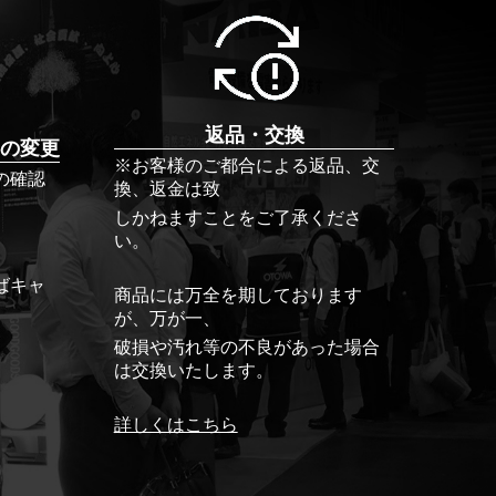
返品・交換
の変更
※お客様のご都合による返品、交
の確認
換、返金は致
しかねますことをご了承くださ
い。
ばキャ
商品には万全を期しております
が、万が一、
破損や汚れ等の不良があった場合
は交換いたします。
詳しくはこちら