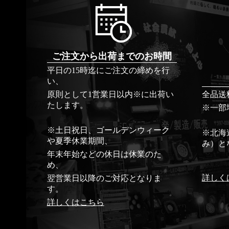
ご注文から出荷までのお時間
平日の15時迄にご注文の締めを行
い、
原則として1営業日以内※に出荷い
全品送
たします。
※一部
※土日祝日、ゴールデンウィーク
※北海
や夏季休業期間、
み）と
年末年始などの休日は休業のた
め、
詳しく
翌営業日以降のご対応となりま
す。
詳しくはこちら