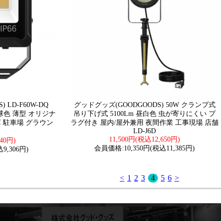
 LD-F60W-DQ
グッドグッズ(GOODGOODS) 50W クランプ式
 電球色 薄型 オリジナ
吊り下げ式 5100Lm 昼白色 虫が寄りにくい プ
倉庫 駐車場 グラウン
ラグ付き 屋内/屋外兼用 夜間作業 工事現場 店舗
LD-J6D
11,500円(税込12,650円)
40円)
会員価格:10,350円(税込11,385円)
9,306円)
<
1
2
3
4
5
6
>