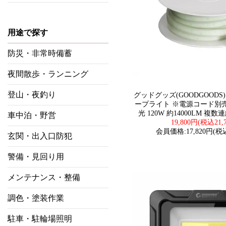
用途で探す
防災・非常時備蓄
夜間散歩・ランニング
登山・夜釣り
グッドグッズ(GOODGOODS) 
ープライト ※電源コード別売り
光 120W 約14000LM 複
車中泊・野営
19,800円(税込21,
会員価格:17,820円(税込
玄関・出入口防犯
警備・見回り用
メンテナンス・整備
調色・塗装作業
駐車・駐輪場照明