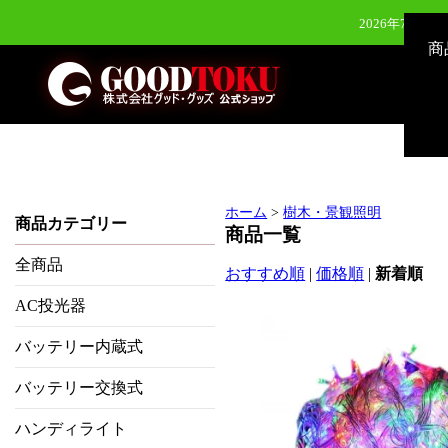
2026年7月28
商
2026年7月28
2026年6月24日（水）新発
2026年8月3
ホーム
>
樹木・景観照明
商品カテゴリー
商品一覧
全商品
おすすめ順
|
価格順
|
新着順
AC投光器
バッテリー内蔵式
バッテリー交換式
ハンディライト