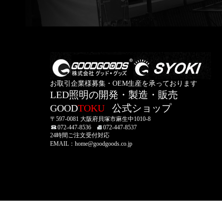
お取引企業様募集・OEM生産を承っております
LED照明の開発・製造・販売
GOOD
TOKU
公式ショップ
〒597-0081 大阪府貝塚市麻生中1010-8
072-447-8536
072-447-8537
24時間ご注文受付対応
EMAIL：home@goodgoods.co.jp