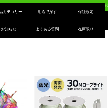
日（火）新発売：500W LEDバルーンライト AirGlowエアグロウ EVO KT-BL5
品カテゴリー
用途で探す
保証規定
日（火）新発売：320W LEDバルーンライト AirGlowエアグロウ EVO KT-BL3
売：LEDサーチライト 充電式 10000lm 1500m遠距離照射 スタンドつき IP65 
お知らせ
よくある質問
在庫限り
日（月）新発売：逆富士形 40W形/24W切り替え 4800lm 天井照明 LD-24-40