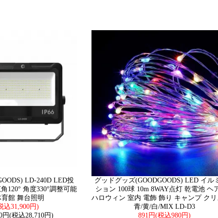
DS) LD-240D LED投
グッドグッズ(GOODGOODS) LED イ
 広角120° 角度330°調整可能
ション 100球 10m 8WAY点灯 乾電池 
 体育館 舞台照明
ハロウィン 室内 電飾 飾り キャンプ ク
(税込31,900円)
青/黄/白/MIX LD-D3
0円(税込28,710円)
891円(税込980円)