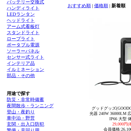
バッテリー交換式
おすすめ順
|
価格順
|
新着順
ハンディライト
LEDランタン
ヘッドライト
アーム式看板灯
スタンドライト
ロープライト
ポータブル電源
ソーラーパネル
センサー式ライト
インテリア品
イルミネーション
部品・その他
用途で探す
防災・非常時備蓄
夜間散歩・ランニング
グッドグッズ(GOODGOO
登山・夜釣り
光器 240W 36000LM
車中泊・野営
IP66 大型
玄関・出入口防犯
29,000円
会員価格:26,10
警備・見回り用