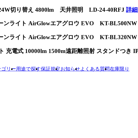
W切り替え 4800lm 天井照明 LD-24-40RFJ
詳細
ンライト AirGlowエアグロウ EVO KT-BL500N
ンライト AirGlowエアグロウ EVO KT-BL320N
電式 10000lm 1500m遠距離照射 スタンドつき IP65
テゴリー
用途で探す
保証規定
お知らせ
よくある質問
在庫限り