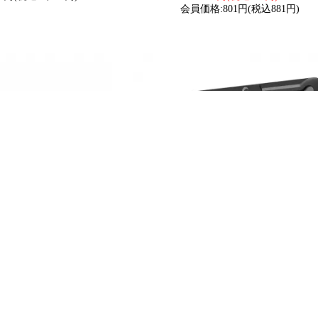
会員価格:801円(税込881円)
DS)LDJ-230K LED投
グッドグッズ(GOODGOODS) LD-580T 
 挟角30° 昼白色 IP66 薄型
器 480W 76800LM 大型施設用 サッカー
ポーツ場 舞台照明 駐車場
場 角度330°調整可能 IP66
(税込33,440円)
53,500円(税込58,850円)