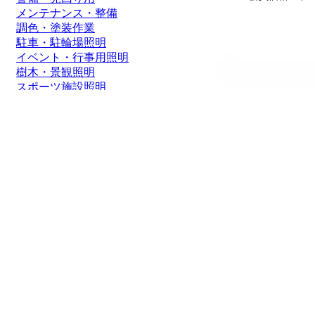
メンテナンス・整備
調色・塗装作業
駐車・駐輪場照明
イベント・行事用照明
樹木・景観照明
スポーツ施設照明
通路照明・街灯
船舶・ボート
価格帯
1～2000円
2,001～5,000円
5,001～8,000円
8,001～10,000円
10,001～20,000円
20,001～50,000円
50,001円～
グッドグッズ(GOODGOO
光器 240W 33600LM
新仕様ステー 倉庫 ス
30,400円