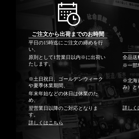
ご注文から出荷までのお時間
平日の15時迄にご注文の締めを行
い、
原則として1営業日以内※に出荷い
全品送
たします。
※一部
※土日祝日、ゴールデンウィーク
※北海
や夏季休業期間、
み）と
年末年始などの休日は休業のた
め、
詳しく
翌営業日以降のご対応となりま
す。
詳しくはこちら