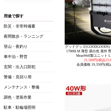
用途で探す
防災・非常時備蓄
夜間散歩・ランニング
登山・夜釣り
グッドグッズ(GOODGOODS) 
17000LM 薄型 昼白色 屋外 
MeanWell製ユニット L
車中泊・野営
21,500円(税込23,
会員価格:19,350円(税込
玄関・出入口防犯
警備・見回り用
メンテナンス・整備
調色・塗装作業
駐車・駐輪場照明