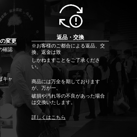
返品・交換
の変更
※お客様のご都合による返品、交
の確認
換、返金は致
しかねますことをご了承くださ
い。
ばキャ
商品には万全を期しております
が、万が一、
破損や汚れ等の不良があった場合
は交換いたします。
詳しくはこちら