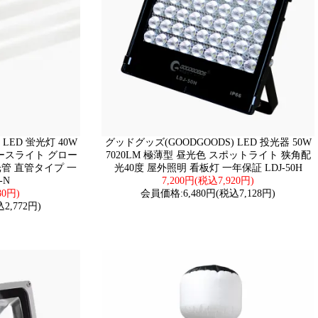
LED 蛍光灯 40W
グッドグッズ(GOODGOODS) LED 投光器 50W
 ベースライト グロー
7020LM 極薄型 昼光色 スポットライト 狭角配
光管 直管タイプ 一
光40度 屋外照明 看板灯 一年保証 LDJ-50H
-N
7,200円(税込7,920円)
80円)
会員価格:6,480円(税込7,128円)
2,772円)