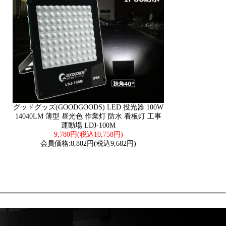
グッドグッズ(GOODGOODS) LED 投光器 100W
14040LM 薄型 昼光色 作業灯 防水 看板灯 工事
運動場 LDJ-100M
9,780円(税込10,758円)
会員価格:8,802円(税込9,682円)