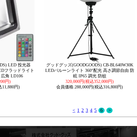
S) LED 投光器
グッドグッズ(GOODGOODS) CB-BL640W30K
光 LEDフラッドライト
LEDバルーンライト 360°配光 高さ調節自由 防
広角 LD106
眩 IP65 調光 防蚊
200円)
320,000円(税込352,000円)
11,880円)
会員価格:288,000円(税込316,800円)
<
1
2
3
4
5
6
>