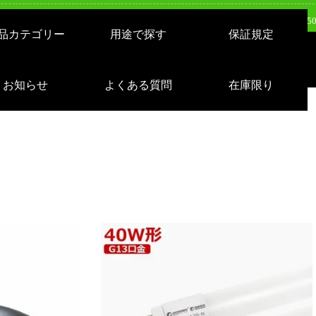
日（火）新発売：500W LEDバルーンライト AirGlowエアグロウ EVO KT-BL5
品カテゴリー
用途で探す
保証規定
日（火）新発売：320W LEDバルーンライト AirGlowエアグロウ EVO KT-BL3
売：LEDサーチライト 充電式 10000lm 1500m遠距離照射 スタンドつき IP65 
お知らせ
よくある質問
在庫限り
日（月）新発売：逆富士形 40W形/24W切り替え 4800lm 天井照明 LD-24-40