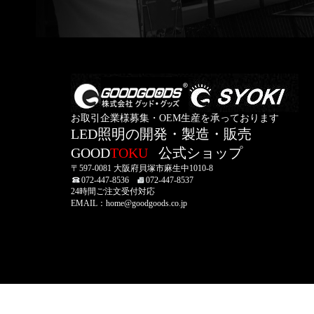
お取引企業様募集・OEM生産を承っております
LED照明の開発・製造・販売
GOOD
TOKU
公式ショップ
〒597-0081 大阪府貝塚市麻生中1010-8
072-447-8536
072-447-8537
24時間ご注文受付対応
EMAIL：home@goodgoods.co.jp