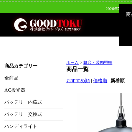
2026年7月28
商
2026年7月28
2026年6月24日（水）新発
2026年8月3
ホーム
>
舞台・装飾照明
商品カテゴリー
商品一覧
全商品
おすすめ順
|
価格順
|
新着順
AC投光器
バッテリー内蔵式
バッテリー交換式
ハンディライト