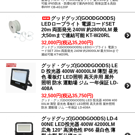
可能 IP65防水・防塵仕様で屋内外対応 簡単設置＆高効
率PPF CB-4G120P
グッドグッズ(GOODGOODS)
LEDロープライト 電源コードSET
20m 両面発光 240W 約28000LM 最
大50mまで連結可能 KT-W20RL
32,000円(税込35,200円)
グッドグッズ(GOODGOODS) LEDロープライト 電源コ
ードSET 20m 両面発光 240W 約28000LM 最大50mまで
連結可能 KT-W20RL
グッド・グッズ(GOODGOODS) LE
D 投光器 400W 40000LM 薄型 昼光
色 看板灯 LED照明 高天井用 屋外
照明 防水 運動場 ジム 一年保証 LD-
408A
32,500円(税込35,750円)
グッド・グッズ(GOODGOODS) LED 投光器 400W 400
00LM 薄型 昼光色 看板灯 LED照明 高天井用 屋外照明
防水 運動場 ジム 一年保証 LD-408A
グッドグッズ(GOODGOODS) LD-4
00NE LED投光器 400W 42000LM
広角 120° 高演色性 IP66 昼白色 薄