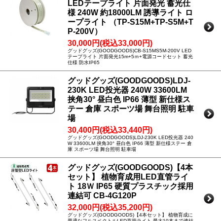
LEDテープライト 片面発光 蓄光仕
様 240W 約18000LM 誘導ライト ロ
ープライト （TP-S15M+TP-S5M+T
P-200V）
30,000円(税込33,000円)
グッドグッズ(GOODGOODS)CB-S15MS5M-200V LED
テープライト 片面発光15m+5ｍ+電源コードセット 蓄光
仕様 防水IP65
グッドグッズ(GOODGOODS)LDJ-
230K LED投光器 240W 33600LM
挟角30° 昼白色 IP66 薄型 新仕様ス
テー 倉庫 スポーツ場 舞台照明 駐車
場
30,400円(税込33,440円)
グッドグッズ(GOODGOODS)LDJ-230K LED投光器 240
W 33600LM 挟角30° 昼白色 IP66 薄型 新仕様ステー 倉
庫 スポーツ場 舞台照明 駐車場
グッドグッズ(GOODGOODS)【4本
セット】 植物育成用LED直管ライ
ト 18Ｗ IP65 硬質プラスチック採用
連結可 CB-4G120P
32,000円(税込35,200円)
グッドグッズ(GOODGOODS)【4本セット】 植物育成に
最適なフルスペクトルLED直管ライト 最大10本まで連結