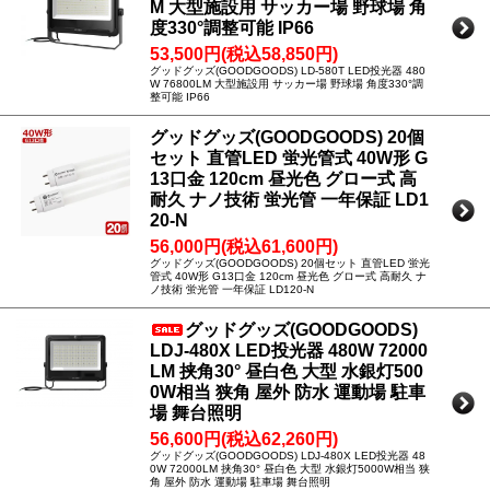
M 大型施設用 サッカー場 野球場 角
度330°調整可能 IP66
53,500円(税込58,850円)
グッドグッズ(GOODGOODS) LD-580T LED投光器 480
W 76800LM 大型施設用 サッカー場 野球場 角度330°調
整可能 IP66
グッドグッズ(GOODGOODS) 20個
セット 直管LED 蛍光管式 40W形 G
13口金 120cm 昼光色 グロー式 高
耐久 ナノ技術 蛍光管 一年保証 LD1
20-N
56,000円(税込61,600円)
グッドグッズ(GOODGOODS) 20個セット 直管LED 蛍光
管式 40W形 G13口金 120cm 昼光色 グロー式 高耐久 ナ
ノ技術 蛍光管 一年保証 LD120-N
グッドグッズ(GOODGOODS)
LDJ-480X LED投光器 480W 72000
LM 挟角30° 昼白色 大型 水銀灯500
0W相当 狭角 屋外 防水 運動場 駐車
場 舞台照明
56,600円(税込62,260円)
グッドグッズ(GOODGOODS) LDJ-480X LED投光器 48
0W 72000LM 挟角30° 昼白色 大型 水銀灯5000W相当 狭
角 屋外 防水 運動場 駐車場 舞台照明