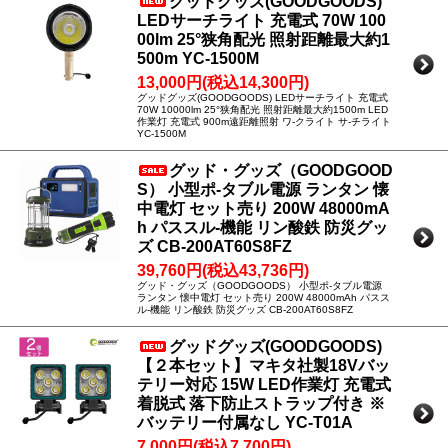
グッドグッズ(GOODGOODS)
LEDサーチライト 充電式 70W 100
00lm 25°狭角配光 照射距離最大約1
500m YC-1500M
13,000円(税込14,300円)
グッドグッズ(GOODGOODS) LEDサーチライト 充電式
70W 10000lm 25°狭角配光 照射距離最大約1500m LED
作業灯 充電式 900m遠距離照射 ワ-クライト サ-チライト
YC-1500M
グッド・グッズ（GOODGOOD
S） 小型ポ-タブル電源 ランタン 懐
中電灯 セット売り 200W 48000mA
h パススル-機能 リン酸鉄 防災グッ
ズ CB-200AT60S8FZ
39,760円(税込43,736円)
グッド・グッズ（GOODGOODS） 小型ポ-タブル電源
ランタン 懐中電灯 セット売り 200W 48000mAh パスス
ル-機能 リン酸鉄 防災グッズ CB-200AT60S8FZ
グッドグッズ(GOODGOODS)
【２本セット】マキタ社製18Vバッ
テリー対応 15W LED作業灯 充電式
着脱式 落下防止ストラップ付き ※
バッテリー付属なし YC-T01A
7,000円(税込7,700円)