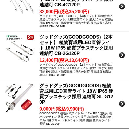
連結可 CB-4G120P
32,000円(税込35,200円)
グッドグッズ(GOODGOODS)【4本セット】 植物育成に
最適なフルスペクトルLED直管ライト 最大10本まで連結
可能 IP65防水・防塵仕様で屋内外対応 簡単設置＆高効
率PPF CB-4G120P
グッドグッズ(GOODGOODS)【2本
セット】 植物育成用LED直管ライ
ト 18Ｗ IP65 硬質プラスチック採用
連結可 CB-2G120P
12,400円(税込13,640円)
グッドグッズ(GOODGOODS)【2本セット】 植物育成に
最適なフルスペクトルLED直管ライト 最大10本まで連結
可能 IP65防水・防塵仕様で屋内外対応 簡単設置＆高効
率PPF CB-2G120P
グッドグッズ(GOODGOODS) 植物
育成用LED直管ライト 18Ｗ IP65 硬
質プラスチック採用 連結可 SL-G12
0P
9,000円(税込9,900円)
GOODGOODS 植物育成ライト led 18W IP65 連結可能
ハルデザイン 硬質プラスチック採用 水耕栽培 観葉植物
アガベ用 ブリム パネルライト 野菜 園芸 植物用ライト
照明 SL-G120P