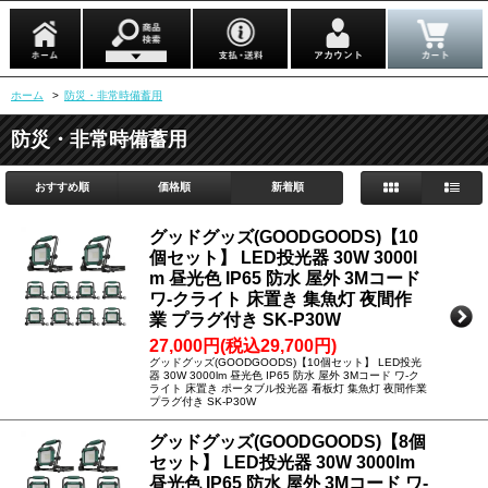
ホーム
>
防災・非常時備蓄用
防災・非常時備蓄用
おすすめ順
価格順
新着順
グッドグッズ(GOODGOODS)【10
個セット】 LED投光器 30W 3000l
m 昼光色 IP65 防水 屋外 3Mコード
ワ-クライト 床置き 集魚灯 夜間作
業 プラグ付き SK-P30W
27,000円(税込29,700円)
グッドグッズ(GOODGOODS)【10個セット】 LED投光
器 30W 3000lm 昼光色 IP65 防水 屋外 3Mコード ワ-ク
ライト 床置き ポータブル投光器 看板灯 集魚灯 夜間作業
プラグ付き SK-P30W
グッドグッズ(GOODGOODS)【8個
セット】 LED投光器 30W 3000lm
昼光色 IP65 防水 屋外 3Mコード ワ-