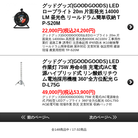
グッドグッズ(GOODGOODS) LED
ロープライト 20m 片面発光 14000
LM 昼光色 リールドラム簡単収納 T
P-S20M
22,000円(税込24,200円)
グッドグッズ(GOODGOODS)LEDロープライト 20m 片
面発光 14000lm 高照度 昼光色6000K AC100V 工事用作
業灯 道路工事 誘導灯 注意喚起用 IP65防水 IK10耐衝撃
リールドラム簡単収納 屋外対応 災害対策 仮設照明 建築
現場 農業用照明 TP-S20M
グッドグッズ(GOODGOODS) LED
作業灯 75W 寿命4倍 充電式/AC電
源ハイブリッド式 リン酸鉄リチウ
ム電池採用機種 360°全方位配光 G
D-L75G
49,000円(税込53,900円)
グッドグッズ(GOODGOODS) 75W 充電式/AC電源複合
式 円柱型 LEDアップライト 360°全方位配光 GD-L75G
AC給電可能 現場作業 防災 災害対策 収納バック付
前のページへ
次のページへ
全148商品中 / 17-32商品