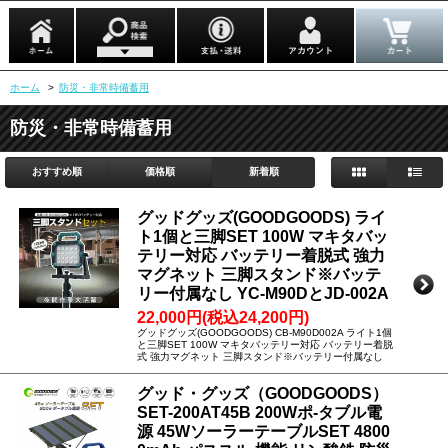
ホーム
>
防災・非常時備蓄用
防災・非常時備蓄用
おすすめ順
価格順
新着順
グッドグッズ(GOODGOODS) ライ
ト1個と三脚SET 100W マキタバッ
テリー対応 バッテリー着脱式 強力
マグネット 三脚スタンド※バッテ
リー付属なし YC-M90DとJD-002A
22,000円(税込24,200円)
グッドグッズ(GOODGOODS) CB-M90D002A ライト1個
と三脚SET 100W マキタバッテリー対応 バッテリー着脱
式 強力マグネット 三脚スタンド※バッテリー付属なし
グッド・グッズ（GOODGOODS）
SET-200AT45B 200Wポ-タブル電
源 45WソーラーテーブルSET 4800