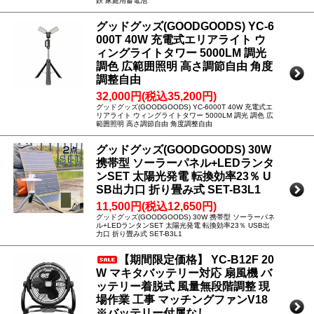
鉄 家庭用蓄電池
グッドグッズ(GOODGOODS) YC-6
000T 40W 充電式エリアライト ウ
ィングライトタワー 5000LM 調光
調色 広範囲照明 高さ調節自由 角度
調整自由
32,000円(税込35,200円)
グッドグッズ(GOODGOODS) YC-6000T 40W 充電式エ
リアライト ウィングライトタワー 5000LM 調光 調色 広
範囲照明 高さ調節自由 角度調整自由
グッドグッズ(GOODGOODS) 30W
携帯型 ソーラーパネル+LEDランタ
ンSET 太陽光発電 転換効率23％ U
SB出力口 折り畳み式 SET-B3L1
11,500円(税込12,650円)
グッドグッズ(GOODGOODS) 30W 携帯型 ソーラーパネ
ル+LEDランタンSET 太陽光発電 転換効率23％ USB出
力口 折り畳み式 SET-B3L1
【期間限定価格】 YC-B12F 20
W マキタバッテリー対応 扇風機 バ
ッテリー着脱式 風量無段階調整 現
場作業 工事 マッチングファンV18
※バッテリー付属なし